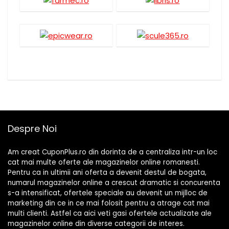
Despre Noi
Am creat CuponPlus.ro din dorinta de a centraliza intr-un loc
cat mai multe oferte ale magazinelor online romanesti.
Pentru ca in ultimii ani oferta a devenit destul de bogata,
numarul magazinelor online a crescut dramatic si concurenta
s-a intensificat, ofertele speciale au devenit un mijlloc de
marketing din ce in ce mai folosit pentru a atrage cat mai
multi clienti. Astfel ca aici veti gasi ofertele actualizate ale
magazinelor online din diverse categorii de interes.