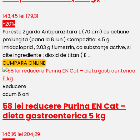
143,45 lei
179,31
-20%
Foresto Zgarda Antiparazitara L (70 cm) cu actiune
prelungita (pana la 8 luni) Compozitie: 4.5 g
imidacloprid , 2.03 g flumetrin, ca substanţe active, si
alte ingrediente : dioxid de titan ( E ...
CUMPARA ONLINE
Reducere
acum 6 ani
58 lei reducere Purina EN Cat –
dieta gastroenterica 5 kg
146,16 lei
204,29