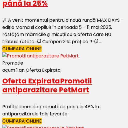
până la 25%
🎉 A venit momentul pentru o nouă rundă MAX DAYS –
ediția Mama și copilul! În perioada 5 – 11 mai 2025,
răsfățăm mămicile și micuții cu o ofertă care NU
trebuie ratată: 💥 Cumperi 2 la preț de 1! 💥 ...
CUMPARA ONLINE
Promotie
acum 1 an
Oferta Expirata
Oferta Expirata
Promotii
antiparazitare PetMart
Profita acum de promotii de pana la 48% la
antiparazitarele tale favorite
CUMPARA ONLINE