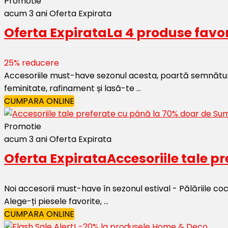
Promotie
acum 3 ani
Oferta Expirata
Oferta Expirata
La 4 produse favor
25% reducere
Accesoriile must-have sezonul acesta, poartă semnătura M
feminitate, rafinament și lasă-te ...
CUMPARA ONLINE
Promotie
acum 3 ani
Oferta Expirata
Oferta Expirata
Accesoriile tale 
Noi accesorii must-have în sezonul estival - Pălăriile co
Alege-ți piesele favorite, ...
CUMPARA ONLINE