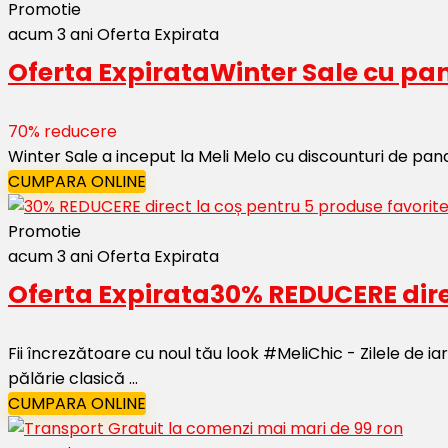
Promotie
acum 3 ani
Oferta Expirata
Oferta Expirata
Winter Sale cu pa
70% reducere
Winter Sale a inceput la Meli Melo cu discounturi de pan
CUMPARA ONLINE
Promotie
acum 3 ani
Oferta Expirata
Oferta Expirata
30% REDUCERE dire
Fii încrezătoare cu noul tău look #MeliChic - Zilele de iar
pălărie clasică ...
CUMPARA ONLINE