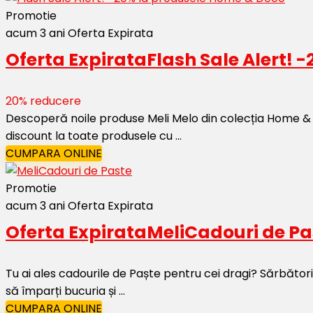
Promotie
acum 3 ani
Oferta Expirata
Oferta Expirata
Flash Sale Alert!
20% reducere
Descoperă noile produse Meli Melo din colecția Home & D
discount la toate produsele cu ...
CUMPARA ONLINE
Promotie
acum 3 ani
Oferta Expirata
Oferta Expirata
MeliCadouri de Pa
Tu ai ales cadourile de Paște pentru cei dragi? Sărbător
să împarți bucuria și ...
CUMPARA ONLINE