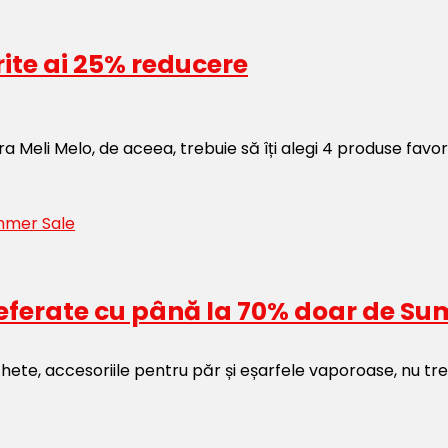
ite ai 25% reducere
eli Melo, de aceea, trebuie să îți alegi 4 produse favori
preferate cu până la 70% doar de S
chete, accesoriile pentru păr și eșarfele vaporoase, nu tr