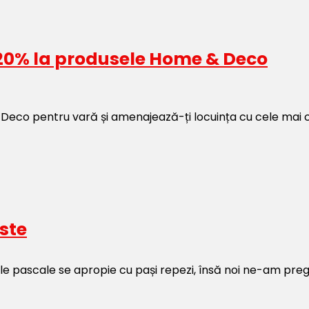
 -20% la produsele Home & Deco
eco pentru vară și amenajează-ți locuința cu cele mai coo
ste
ile pascale se apropie cu pași repezi, însă noi ne-am pre