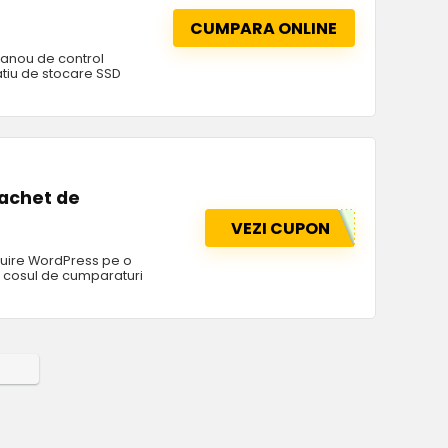
CUMPARA ONLINE
panou de control
patiu de stocare SSD
pachet de
VEZI CUPON
duire WordPress pe o
n cosul de cumparaturi