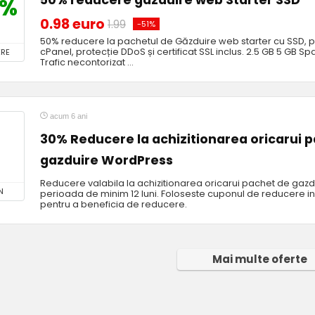
50% reducere gazduire web Starter SSD
1%
0.98 euro
1.99
-51%
50% reducere la pachetul de Găzduire web starter cu SSD, 
cPanel, protecție DDoS și certificat SSL inclus. 2.5 GB 5 GB S
RE
Trafic necontorizat ...
acum 6 ani
30% Reducere la achizitionarea oricarui 
gazduire WordPress
Reducere valabila la achizitionarea oricarui pachet de gaz
N
perioada de minim 12 luni. Foloseste cuponul de reducere i
pentru a beneficia de reducere.
Mai multe oferte