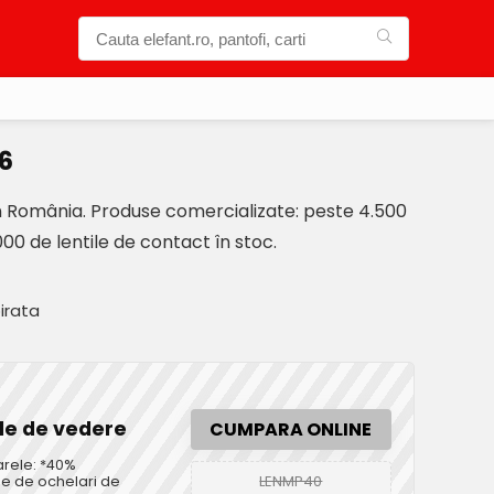
6
in România. Produse comercializate: peste 4.500
00 de lentile de contact în stoc.
irata
ele de vedere
CUMPARA ONLINE
arele: *40%
LENMP40
ne de ochelari de