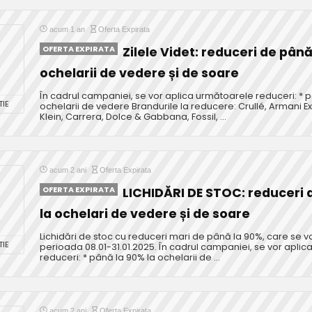
acum 1 an
Oferta Expirata
OFERTA EXPIRATA
Zilele Videt: reduceri de până
ochelarii de vedere și de soare
În cadrul campaniei, se vor aplica următoarele reduceri: * 
IE
ochelarii de vedere Brandurile la reducere: Crullé, Armani E
Klein, Carrera, Dolce & Gabbana, Fossil, ...
acum 2 ani
Oferta Expirata
OFERTA EXPIRATA
LICHIDĂRI DE STOC: reduceri 
la ochelari de vedere și de soare
Lichidări de stoc cu reduceri mari de până la 90%, care se v
IE
perioada 08.01-31.01.2025. În cadrul campaniei, se vor apli
reduceri: * până la 90% la ochelarii de ...
acum 2 ani
Oferta Expirata