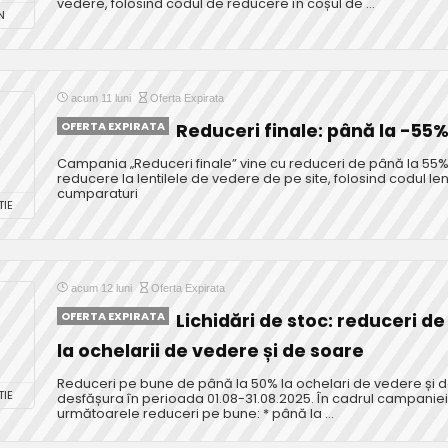
vedere, folosind codul de reducere în coșul de ...
N
acum 11 luni
Oferta Expirata
OFERTA EXPIRATA
Reduceri finale: până la -55
Campania „Reduceri finale” vine cu reduceri de până la 55
reducere la lentilele de vedere de pe site, folosind codul l
cumparaturi
IE
acum 12 luni
Oferta Expirata
OFERTA EXPIRATA
Lichidări de stoc: reduceri d
la ochelarii de vedere și de soare
Reduceri pe bune de până la 50% la ochelari de vedere și d
IE
desfășura în perioada 01.08-31.08.2025. În cadrul campaniei,
următoarele reduceri pe bune: * până la ...