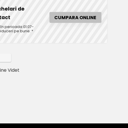
chelari de
tact
CUMPARA ONLINE
în perioada 01.07-
educeri pe bune: *
ine Videt