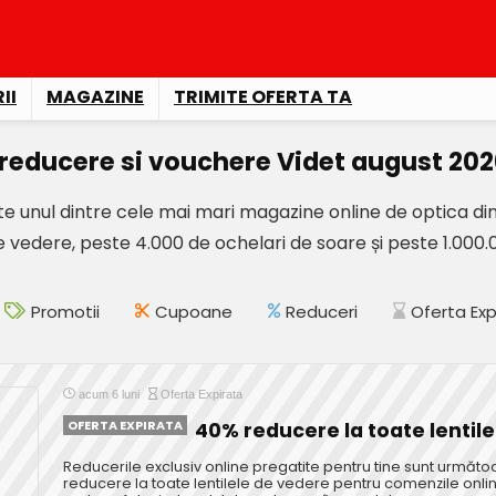
II
MAGAZINE
TRIMITE OFERTA TA
reducere si vouchere Videt august 202
ste unul dintre cele mai mari magazine online de optica d
vedere, peste 4.000 de ochelari de soare și peste 1.000.0
Promotii
Cupoane
Reduceri
Oferta Exp
acum 6 luni
Oferta Expirata
OFERTA EXPIRATA
40% reducere la toate lentil
Reducerile exclusiv online pregatite pentru tine sunt următo
reducere la toate lentilele de vedere pentru comenzile onli