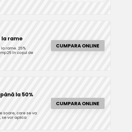
% la rame
CUMPARA ONLINE
% la rame. 25%
enmp25 în coșul de
e până la 50%
CUMPARA ONLINE
e soare, care se va
 se vor aplica