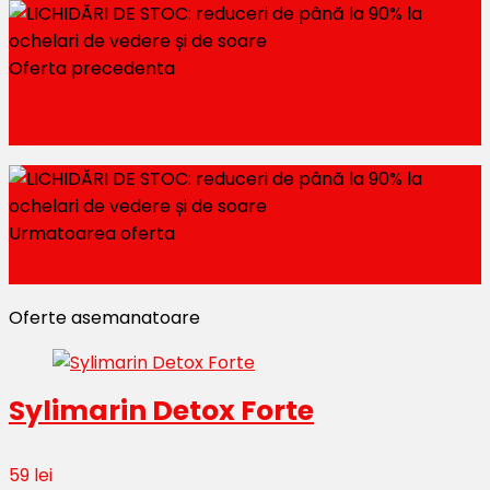
Oferta precedenta
5 ani de SportManiac cu 15% reducere pentru
toți clienții
Urmatoarea oferta
MOM IANUARIE 2025 la Carturesti
Oferte asemanatoare
Sylimarin Detox Forte
59 lei