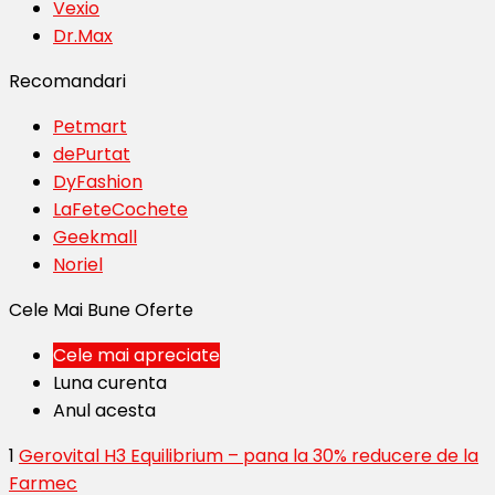
Vexio
Dr.Max
Recomandari
Petmart
dePurtat
DyFashion
LaFeteCochete
Geekmall
Noriel
Cele Mai Bune Oferte
Cele mai apreciate
Luna curenta
Anul acesta
1
Gerovital H3 Equilibrium – pana la 30% reducere de la
Farmec