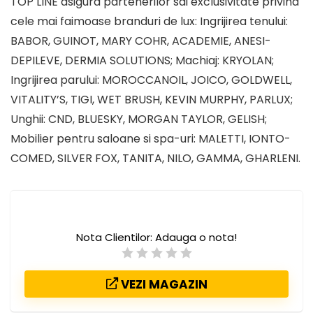
TOP LINE asigura partenerilor sai exclusivitate privind
cele mai faimoase branduri de lux: Ingrijirea tenului:
BABOR, GUINOT, MARY COHR, ACADEMIE, ANESI-
DEPILEVE, DERMIA SOLUTIONS; Machiaj: KRYOLAN;
Ingrijirea parului: MOROCCANOIL, JOICO, GOLDWELL,
VITALITY’S, TIGI, WET BRUSH, KEVIN MURPHY, PARLUX;
Unghii: CND, BLUESKY, MORGAN TAYLOR, GELISH;
Mobilier pentru saloane si spa-uri: MALETTI, IONTO-
COMED, SILVER FOX, TANITA, NILO, GAMMA, GHARLENI.
Nota Clientilor:
Adauga o nota!
VEZI MAGAZIN