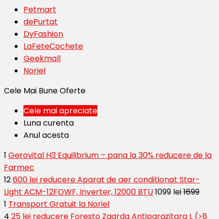
Petmart
dePurtat
DyFashion
LaFeteCochete
Geekmall
Noriel
Cele Mai Bune Oferte
Cele mai apreciate
Luna curenta
Anul acesta
1
Gerovital H3 Equilibrium – pana la 30% reducere de la
Farmec
12
600 lei reducere Aparat de aer conditionat Star-
Light ACM-12FOWF, Inverter, 12000 BTU
1099 lei
1699
1
Transport Gratuit la Noriel
4
25 lei reducere Foresto Zgarda Antiparazitara L (>8