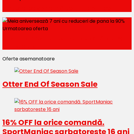
Vindecarea somatică de Brittany Piper
Urmatoarea oferta
Vitamina D Carte: reduceri de până la 70% +
carte cadou
Oferte asemanatoare
Otter End Of Season Sale
16% OFF la orice comandă.
SportManiac sarbatoreste 16 ani