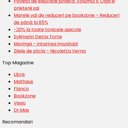
Povesti de educatie juridica. Volumul II: Olga si
prietenii sai
Marele val de reduceri pe bookzone – Reduceri
de până la 85%
-20% la toate tonicele apicole
Sylimarin Detox Forte
Moringa – intarirea imunitatii
Zilele de sticla – Nicoletta Verna
Top Magazine
Libris
Mathaus
Flanco
Bookzone
Vexio
Dr.Max
Recomandari