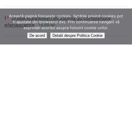
Această pagină folosește cookies. Setările privind cookies pot
1
Dr.Max Magnesium B6 250mg, 20 comprimate
fi ajustate din browserul dvs. Prin continuarea navigării vă
efervescente
14,99 lei
exprimati acordul asupra folosirii cookie-urilor.
De acord
Detalii despre Politica Cookie