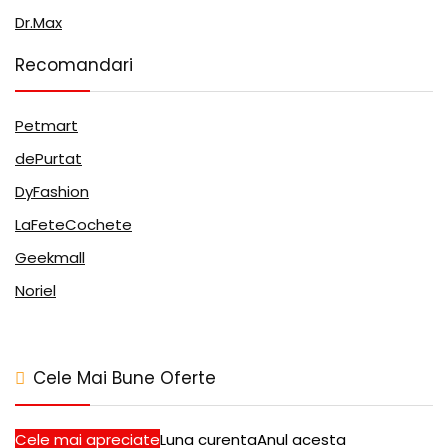
Dr.Max
Recomandari
Petmart
dePurtat
DyFashion
LaFeteCochete
Geekmall
Noriel
Cele Mai Bune Oferte
Cele mai apreciate
Luna curenta
Anul acesta