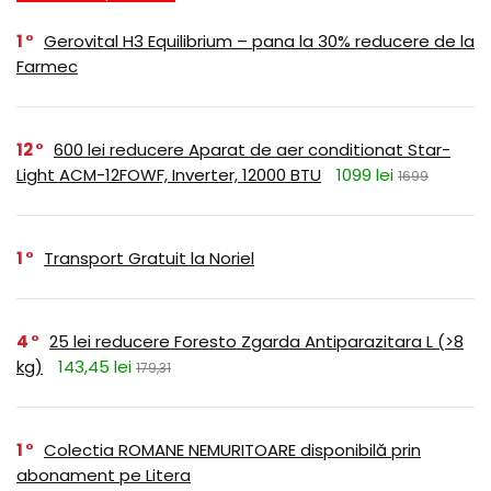
1
Gerovital H3 Equilibrium – pana la 30% reducere de la
Farmec
12
600 lei reducere Aparat de aer conditionat Star-
Light ACM-12FOWF, Inverter, 12000 BTU
1099 lei
1699
1
Transport Gratuit la Noriel
4
25 lei reducere Foresto Zgarda Antiparazitara L (>8
kg)
143,45 lei
179,31
1
Colectia ROMANE NEMURITOARE disponibilă prin
abonament pe Litera