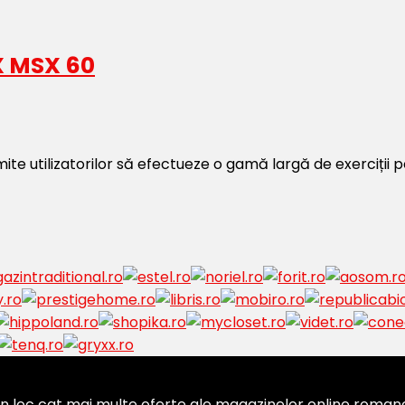
 MSX 60
e utilizatorilor să efectueze o gamă largă de exerciții p
 loc cat mai multe oferte ale magazinelor online romanesti