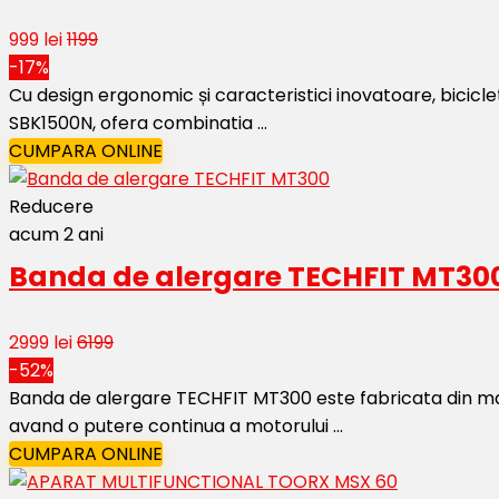
999 lei
1199
-17%
Cu design ergonomic și caracteristici inovatoare, bicicle
SBK1500N, ofera combinatia ...
CUMPARA ONLINE
Reducere
acum 2 ani
Banda de alergare TECHFIT MT30
2999 lei
6199
-52%
Banda de alergare TECHFIT MT300 este fabricata din mate
avand o putere continua a motorului ...
CUMPARA ONLINE