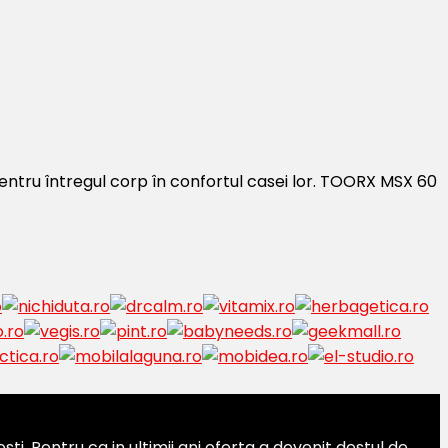
entru întregul corp în confortul casei lor. TOORX MSX 60
. Pentru ca in ultimii ani oferta a devenit destul de