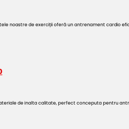
tele noastre de exerciții oferă un antrenament cardio efic
0
riale de inalta calitate, perfect conceputa pentru antren