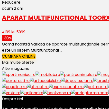
Reducere
acum 2 ani
APARAT MULTIFUNCTIONAL TOORX
4199 lei
5999
-30%
Gama noastră variată de aparate multifuncționale permit
este un sistem Multifunctional ...
CUMPARA ONLINE
Mai multe oferte
Alte magazine
Despre Noi
Am creat CuponPlus.ro din dorinta de a centraliza intr-un