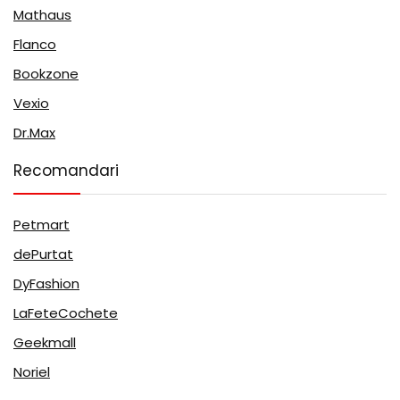
Mathaus
Flanco
Bookzone
Vexio
Dr.Max
Recomandari
Petmart
dePurtat
DyFashion
LaFeteCochete
Geekmall
Noriel