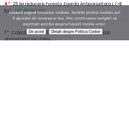
4
25 lei reducere Foresto Zgarda Antiparazitara L (>8
kg)
143,45 lei
179,31
Această pagină folosește cookies. Setările privind cookies pot
fi ajustate din browserul dvs. Prin continuarea navigării vă
exprimati acordul asupra folosirii cookie-urilor.
1
Colectia ROMANE NEMURITOARE disponibilă prin
De acord
Detalii despre Politica Cookie
abonament pe Litera
1
Dr.Max Magnesium B6 250mg, 20 comprimate
efervescente
14,99 lei