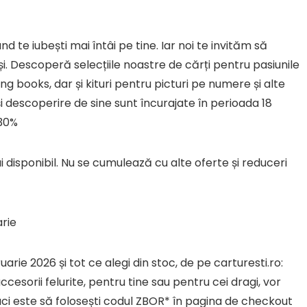
 te iubești mai întâi pe tine. Iar noi te invităm să
i. Descoperă selecțiile noastre de cărți pentru pasiunile
ng books, dar și kituri pentru picturi pe numere și alte
i descoperire de sine sunt încurajate în perioada 18
 30%
ui disponibil. Nu se cumulează cu alte oferte și reduceri
arie
rie 2026 și tot ce alegi din stoc, de pe carturesti.ro:
i accesorii felurite, pentru tine sau pentru cei dragi, vor
faci este să folosești codul ZBOR* în pagina de checkout