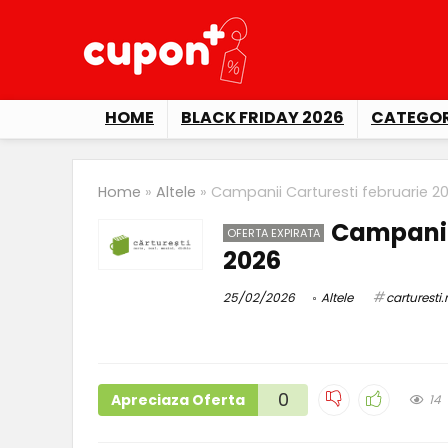
HOME
BLACK FRIDAY 2026
CATEGOR
Home
»
Altele
»
Campanii Carturesti februarie 2
Campanii 
OFERTA EXPIRATA
2026
25/02/2026
Altele
carturesti.
0
Apreciaza Oferta
14