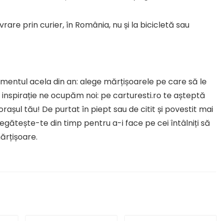
are prin curier, în România, nu și la bicicletă sau
omentul acela din an: alege mărțișoarele pe care să le
De inspirație ne ocupăm noi: pe carturesti.ro te așteptă
rașul tău! De purtat în piept sau de citit și povestit mai
pregătește-te din timp pentru a-i face pe cei întâlniți să
ărțișoare.