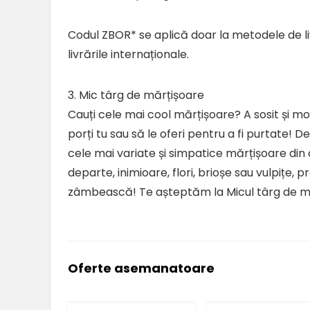
Codul ZBOR* se aplică doar la metodele de livr
livrările internaționale.
3. Mic târg de mărțișoare
Cauți cele mai cool mărțișoare? A sosit și m
porți tu sau să le oferi pentru a fi purtate! 
cele mai variate și simpatice mărțișoare din o
departe, inimioare, flori, brioșe sau vulpițe, 
zâmbească! Te așteptăm la Micul târg de m
Oferte asemanatoare