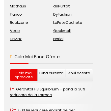
Mathaus
dePurtat
Flanco
DyFashion
Bookzone
LaFeteCochete
Vexio
Geekmall
Dr.Max
Noriel
Cele Mai Bune Oferte
Cele mai
Luna curenta
Anul acesta
apreciate
1
Gerovital H3 Equilibrium – pana la 30%
reducere de la Farmec
12
600 lei reducere Aparat de aer