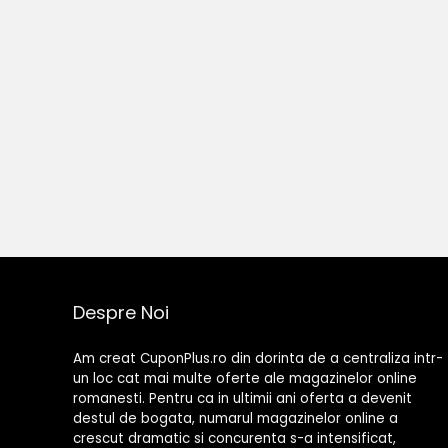
Despre Noi
Am creat CuponPlus.ro din dorinta de a centraliza intr-
un loc cat mai multe oferte ale magazinelor online
romanesti. Pentru ca in ultimii ani oferta a devenit
destul de bogata, numarul magazinelor online a
crescut dramatic si concurenta s-a intensificat,