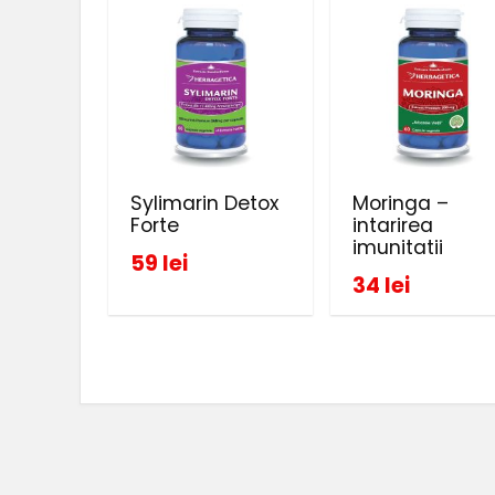
Sylimarin Detox
Moringa –
Forte
intarirea
imunitatii
59 lei
34 lei