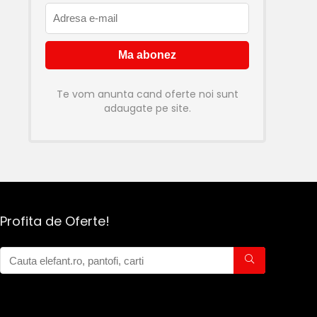
Te vom anunta cand oferte noi sunt
adaugate pe site.
Profita de Oferte!