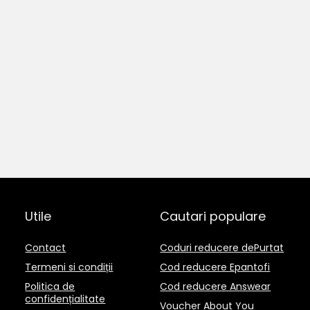
Utile
Cautari populare
Contact
Coduri reducere dePurtat
Termeni si condiții
Cod reducere Epantofi
Politica de
Cod reducere Answear
confidențialitate
Voucher About You