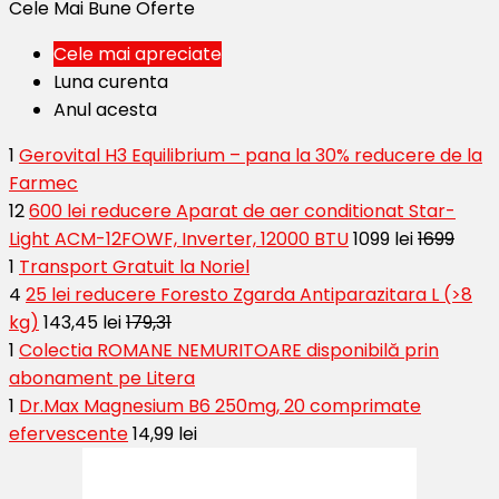
Cele Mai Bune Oferte
Cele mai apreciate
Luna curenta
Anul acesta
1
Gerovital H3 Equilibrium – pana la 30% reducere de la
Farmec
12
600 lei reducere Aparat de aer conditionat Star-
Light ACM-12FOWF, Inverter, 12000 BTU
1099 lei
1699
1
Transport Gratuit la Noriel
4
25 lei reducere Foresto Zgarda Antiparazitara L (>8
kg)
143,45 lei
179,31
1
Colectia ROMANE NEMURITOARE disponibilă prin
abonament pe Litera
1
Dr.Max Magnesium B6 250mg, 20 comprimate
efervescente
14,99 lei