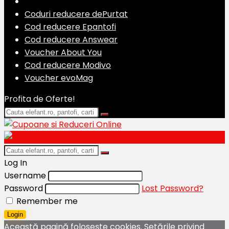
Coduri reducere dePurtat
Cod reducere Epantofi
Cod reducere Answear
Voucher About You
Cod reducere Modivo
Voucher evoMag
Profita de Oferte!
Log In
Username
Password
Lost Password?
Remember me
Login
Această pagină folosește cookies. Setările privind