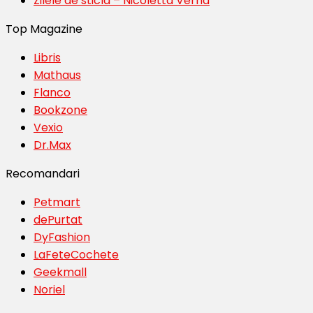
Zilele de sticla – Nicoletta Verna
Top Magazine
Libris
Mathaus
Flanco
Bookzone
Vexio
Dr.Max
Recomandari
Petmart
dePurtat
DyFashion
LaFeteCochete
Geekmall
Noriel