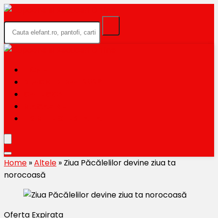
HOME
BLACK FRIDAY 2026
CATEGORII
MAGAZINE
TRIMITE OFERTA TA
Home
»
Altele
»
Ziua Păcălelilor devine ziua ta
norocoasă
Oferta Expirata