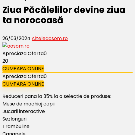
Ziua Păcălelilor devine ziua
ta norocoasă
26/03/2024
Altele
aosom.ro
Apreciaza Oferta
0
20
CUMPARA ONLINE
Apreciaza Oferta
0
CUMPARA ONLINE
Reduceri pana la 35% la o selectie de produse:
Mese de machiaj copii
Jucarii interactive
Sezlonguri
Trambuline
Canapele