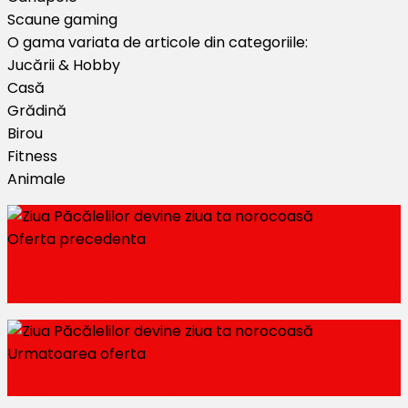
Scaune gaming
O gama variata de articole din categoriile:
Jucării & Hobby
Casă
Grădină
Birou
Fitness
Animale
Oferta precedenta
Târgul Ofertelor Online unde reducerile de
până la 85% se întâlnesc cu cititorii pasionați
Urmatoarea oferta
Târgul Bookuriilor pe Librex