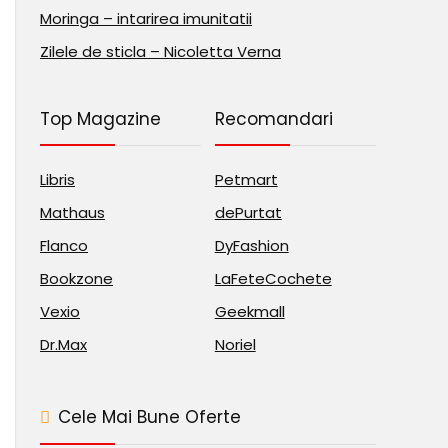
Moringa – intarirea imunitatii
Zilele de sticla – Nicoletta Verna
Top Magazine
Recomandari
Libris
Petmart
Mathaus
dePurtat
Flanco
DyFashion
Bookzone
LaFeteCochete
Vexio
Geekmall
Dr.Max
Noriel
Cele Mai Bune Oferte