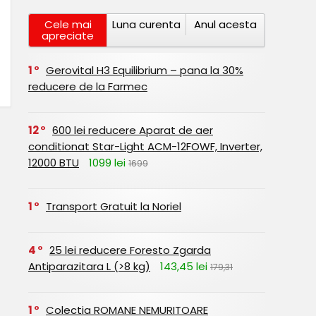
Cele mai
Luna curenta
Anul acesta
apreciate
1
Gerovital H3 Equilibrium – pana la 30%
reducere de la Farmec
12
600 lei reducere Aparat de aer
conditionat Star-Light ACM-12FOWF, Inverter,
12000 BTU
1099 lei
1699
1
Transport Gratuit la Noriel
4
25 lei reducere Foresto Zgarda
Antiparazitara L (>8 kg)
143,45 lei
179,31
1
Colectia ROMANE NEMURITOARE