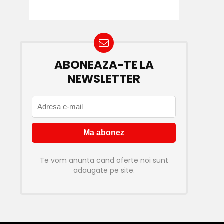
ABONEAZA-TE LA
NEWSLETTER
Te vom anunta cand oferte noi sunt
adaugate pe site.