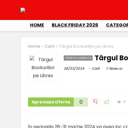
HOME
BLACK FRIDAY 2026
CATEGOR
Home
»
Carti
»
Târgul Bookuriilor pe Librex
Târgul Bo
OFERTA EXPIRATA
28/03/2024
Carti
librex.ro
0
Apreciaza Oferta
17
În perioada 28-31 martie 2024 va avea loc cam