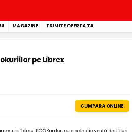
II
MAGAZINE
TRIMITE OFERTA TA
okuriilor pe Librex
CUMPARA ONLINE
pania Târgul BOOKuriilor, cu o selecție vastă de titluri