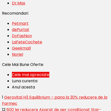
Dr.Max
Recomandari
Petmart
dePurtat
DyFashion
LaFeteCochete
Geekmall
Noriel
Cele Mai Bune Oferte
Cele mai apreciate
Luna curenta
Anul acesta
1
Gerovital H3 Equilibrium – pana la 30% reducere de la
Farmec
12
600 lei reducere Aparat de aer conditionat Star-