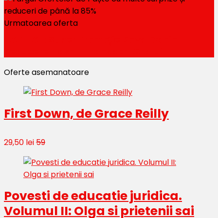
Urmatoarea oferta
TOP HOT: Super Promoție Royal Canin -
Reducere Flash + Transport Gratuit
Oferte asemanatoare
First Down, de Grace Reilly
29,50 lei
59
Povesti de educatie juridica.
Volumul II: Olga si prietenii sai