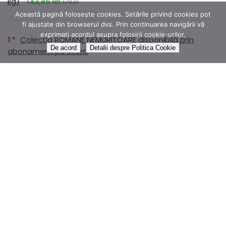
kg)
143,45 lei
179,31
Această pagină folosește cookies. Setările privind cookies pot
fi ajustate din browserul dvs. Prin continuarea navigării vă
exprimati acordul asupra folosirii cookie-urilor.
1
Colectia ROMANE NEMURITOARE disponibilă prin
De acord
Detalii despre Politica Cookie
abonament pe Litera
1
Dr.Max Magnesium B6 250mg, 20 comprimate
efervescente
14,99 lei