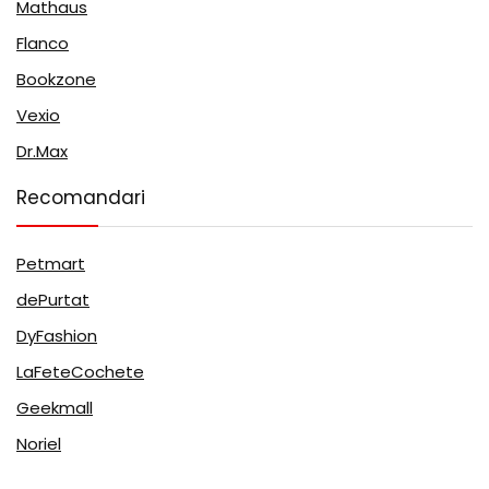
Mathaus
Flanco
Bookzone
Vexio
Dr.Max
Recomandari
Petmart
dePurtat
DyFashion
LaFeteCochete
Geekmall
Noriel