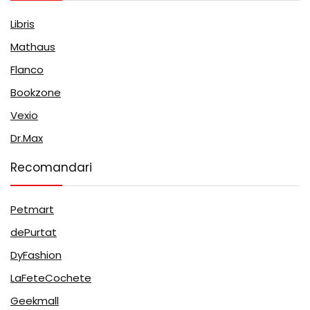
Libris
Mathaus
Flanco
Bookzone
Vexio
Dr.Max
Recomandari
Petmart
dePurtat
DyFashion
LaFeteCochete
Geekmall