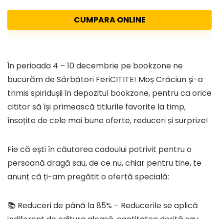
CUMPARA ONLINE
În perioada 4 – 10 decembrie pe bookzone ne
bucurăm de Sărbători FeriCITITE! Moș Crăciun și-a
trimis spiridușii în depozitul bookzone, pentru ca orice
cititor să își primească titlurile favorite la timp,
însoțite de cele mai bune oferte, reduceri și surprize!
Fie că ești în căutarea cadoului potrivit pentru o
persoană dragă sau, de ce nu, chiar pentru tine, te
anunț că ți-am pregătit o ofertă specială:
📚 Reduceri de până la 85% – Reducerile se aplică