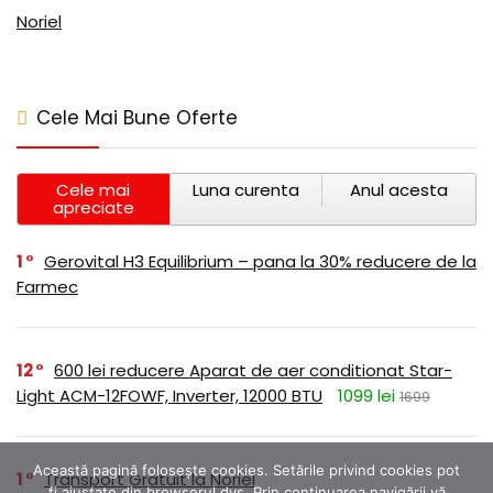
Noriel
Cele Mai Bune Oferte
Cele mai
Luna curenta
Anul acesta
apreciate
1
Gerovital H3 Equilibrium – pana la 30% reducere de la
Farmec
12
600 lei reducere Aparat de aer conditionat Star-
Light ACM-12FOWF, Inverter, 12000 BTU
1099 lei
1699
Această pagină folosește cookies. Setările privind cookies pot
1
Transport Gratuit la Noriel
fi ajustate din browserul dvs. Prin continuarea navigării vă