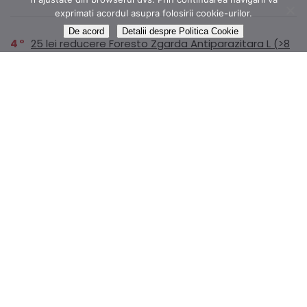
exprimati acordul asupra folosirii cookie-urilor.
De acord
Detalii despre Politica Cookie
4
25 lei reducere Foresto Zgarda Antiparazitara L (>8
kg)
143,45 lei
179,31
1
Colectia ROMANE NEMURITOARE disponibilă prin
abonament pe Litera
1
Dr.Max Magnesium B6 250mg, 20 comprimate
efervescente
14,99 lei