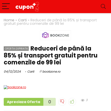
Home
»
Carti
»
Reduceri de până la 85% și transport
gratuit pentru comenzile de 99 lei
Reduceri de până la
OFERTA EXPIRATA
85% și transport gratuit pentru
comenzile de 99 lei
04/12/2024
Carti
bookzone.ro
3
0
Apreciaza Oferta