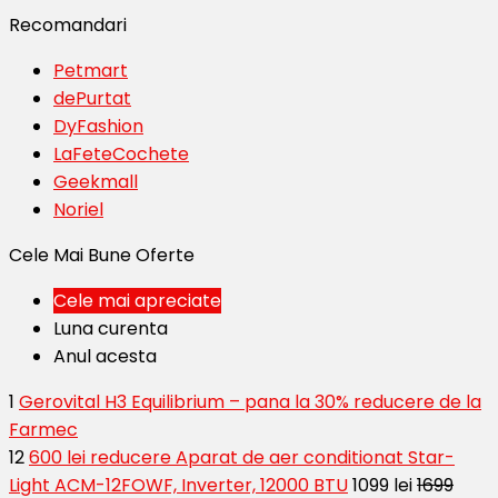
Recomandari
Petmart
dePurtat
DyFashion
LaFeteCochete
Geekmall
Noriel
Cele Mai Bune Oferte
Cele mai apreciate
Luna curenta
Anul acesta
1
Gerovital H3 Equilibrium – pana la 30% reducere de la
Farmec
12
600 lei reducere Aparat de aer conditionat Star-
Light ACM-12FOWF, Inverter, 12000 BTU
1099 lei
1699