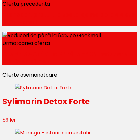
Oferta precedenta
Transport gratuit la toata gama de biciclete
la Geekmall
Urmatoarea oferta
Oferta de Crăciun: Până la -40% reducere la
HIkvision HiLook
Oferte asemanatoare
Sylimarin Detox Forte
59 lei