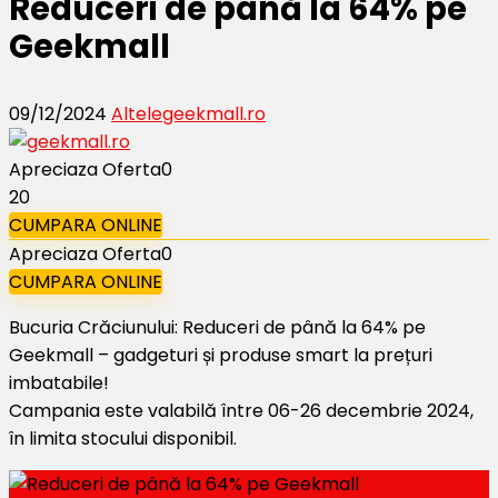
Reduceri de până la 64% pe
Geekmall
09/12/2024
Altele
geekmall.ro
Apreciaza Oferta
0
20
CUMPARA ONLINE
Apreciaza Oferta
0
CUMPARA ONLINE
Bucuria Crăciunului: Reduceri de până la 64% pe
Geekmall – gadgeturi și produse smart la prețuri
imbatabile!
Campania este valabilă între 06-26 decembrie 2024,
în limita stocului disponibil.