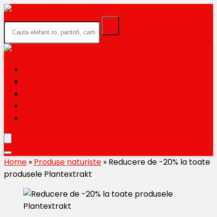
HOME
BLACK FRIDAY 2026
CATEGORII
MAGAZINE
TRIMITE OFERTA TA
Home
»
Produse naturiste
»
Reducere de -20% la toate
produsele Plantextrakt