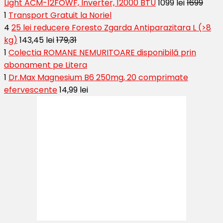
Light ACM-12FOWF, Inverter, 12000 BTU
1099 lei
1699
1
Transport Gratuit la Noriel
4
25 lei reducere Foresto Zgarda Antiparazitara L (>8
kg)
143,45 lei
179,31
1
Colectia ROMANE NEMURITOARE disponibilă prin
abonament pe Litera
1
Dr.Max Magnesium B6 250mg, 20 comprimate
efervescente
14,99 lei