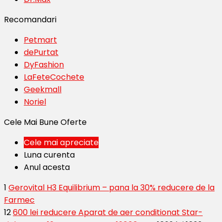
Recomandari
Petmart
dePurtat
DyFashion
LaFeteCochete
Geekmall
Noriel
Cele Mai Bune Oferte
Cele mai apreciate
Luna curenta
Anul acesta
1
Gerovital H3 Equilibrium – pana la 30% reducere de la
Farmec
12
600 lei reducere Aparat de aer conditionat Star-