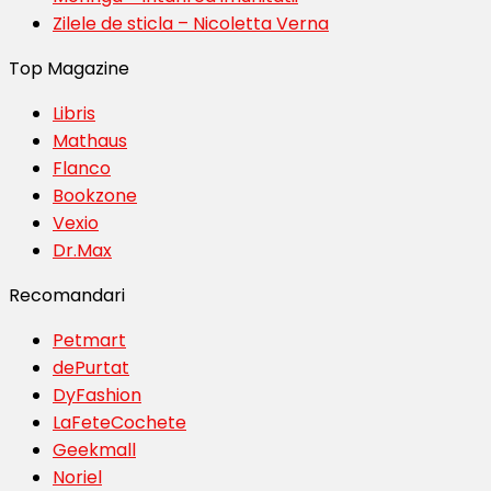
Zilele de sticla – Nicoletta Verna
Top Magazine
Libris
Mathaus
Flanco
Bookzone
Vexio
Dr.Max
Recomandari
Petmart
dePurtat
DyFashion
LaFeteCochete
Geekmall
Noriel