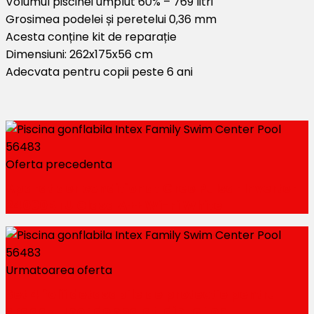
Volumul piscinei umplut 60% – 769 litri
Grosimea podelei și peretelui 0,36 mm
Acesta conține kit de reparație
Dimensiuni: 262x175x56 cm
Adecvata pentru copii peste 6 ani
Oferta precedenta
Aparat aer conditionat Gree Pulsar Inverter
24000BTU Clasa A++ Wi-Fi White
Urmatoarea oferta
Set 4 folii detasabile de protectie pentru
aragaz, usor de spalat, din teflon