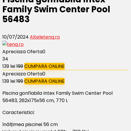
Family Swim Center Pool
56483
10/07/2024
Altele
tenq.ro
Apreciaza Oferta
0
34
139 lei
199
CUMPARA ONLINE
Apreciaza Oferta
0
139 lei
199
CUMPARA ONLINE
Piscina gonflabila Intex Family Swim Center Pool
56483, 262x175x56 cm, 770 L
Caracteristici:
înălțimea piscinei 56 cm