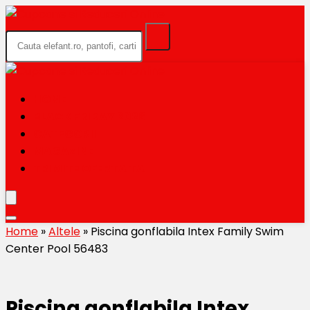
HOME
BLACK FRIDAY 2026
CATEGORII
MAGAZINE
TRIMITE OFERTA TA
Home
»
Altele
»
Piscina gonflabila Intex Family Swim
Center Pool 56483
Piscina gonflabila Intex