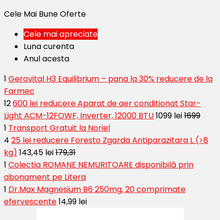
Cele Mai Bune Oferte
Cele mai apreciate
Luna curenta
Anul acesta
1
Gerovital H3 Equilibrium – pana la 30% reducere de la
Farmec
12
600 lei reducere Aparat de aer conditionat Star-
Light ACM-12FOWF, Inverter, 12000 BTU
1099 lei
1699
1
Transport Gratuit la Noriel
4
25 lei reducere Foresto Zgarda Antiparazitara L (>8
kg)
143,45 lei
179,31
1
Colectia ROMANE NEMURITOARE disponibilă prin
abonament pe Litera
1
Dr.Max Magnesium B6 250mg, 20 comprimate
efervescente
14,99 lei