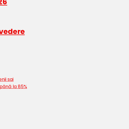
26
 vedere
nii sai
 până la 85%