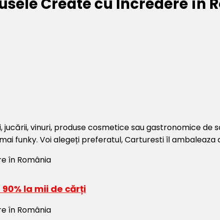
usele Create cu Încredere în
, jucării, vinuri, produse cosmetice sau gastronomice de sa
ai funky. Voi alegeți preferatul, Carturesti îl ambaleaza de
90% la mii de cărți