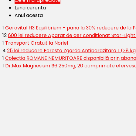
Cele mai apreciate
Luna curenta
Anul acesta
1
Gerovital H3 Equilibrium – pana la 30% reducere de la
12
600 lei reducere Aparat de aer conditionat Star-Ligh
1
Transport Gratuit la Noriel
4
25 lei reducere Foresto Zgarda Antiparazitara L (>8 kg
1
Colectia ROMANE NEMURITOARE disponibilă prin abona
1
Dr.Max Magnesium B6 250mg, 20 comprimate eferves