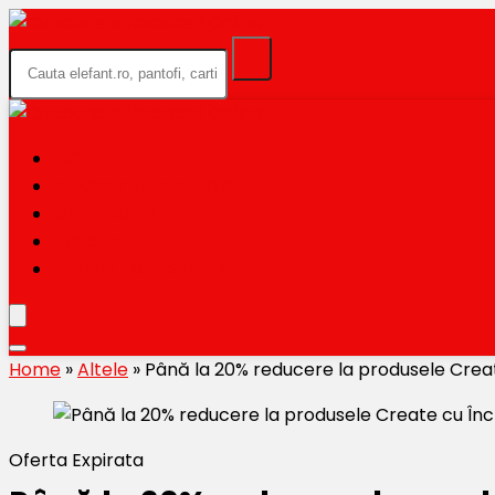
HOME
BLACK FRIDAY 2026
CATEGORII
MAGAZINE
TRIMITE OFERTA TA
Home
»
Altele
»
Până la 20% reducere la produsele Crea
Oferta Expirata