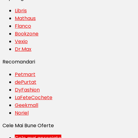
Libris
Mathaus
Flanco
Bookzone
Vexio
Dr.Max
Recomandari
Petmart
dePurtat
DyFashion
LaFeteCochete
Geekmall
Noriel
Cele Mai Bune Oferte