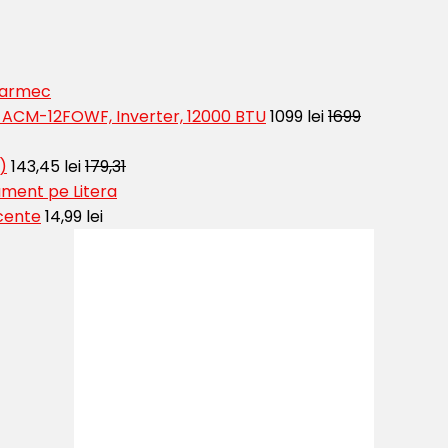
 Farmec
t ACM-12FOWF, Inverter, 12000 BTU
1099 lei
1699
)
143,45 lei
179,31
ment pe Litera
cente
14,99 lei