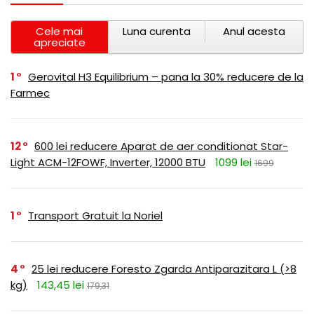
Cele mai
Luna curenta
Anul acesta
apreciate
1
Gerovital H3 Equilibrium – pana la 30% reducere de la
Farmec
12
600 lei reducere Aparat de aer conditionat Star-
Light ACM-12FOWF, Inverter, 12000 BTU
1099 lei
1699
1
Transport Gratuit la Noriel
4
25 lei reducere Foresto Zgarda Antiparazitara L (>8
kg)
143,45 lei
179,31