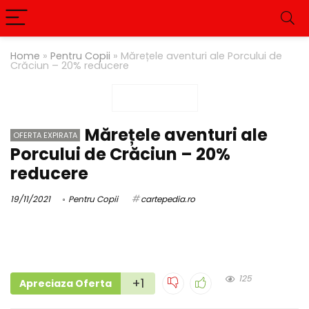
Home
»
Pentru Copii
»
Mărețele aventuri ale Porcului de
Crăciun – 20% reducere
Mărețele aventuri ale
OFERTA EXPIRATA
Porcului de Crăciun – 20%
reducere
19/11/2021
Pentru Copii
cartepedia.ro
125
+1
Apreciaza Oferta