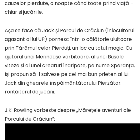
cauzelor pierdute, o noapte când toate prind viață –
chiar și jucăriile.
Așa se face că Jack și Porcul de Crăciun (înlocuitorul
agasant al lui UP) pornesc într-o călătorie uluitoare
prin Tărâmul celor Pierduți, un loc cu totul magic. Cu
ajutorul unei Merindașe vorbitoare, al unei Busole
viteze și al unei creaturi înaripate, pe nume Speranța,
își propun să-l salveze pe cel mai bun prieten al lui
Jack din ghearele înspăimântătorului Pierzător,
ronțăitorul de jucării.
J.K. Rowling vorbeste despre „Mărețele aventuri ale
Porcului de Crăciun”: