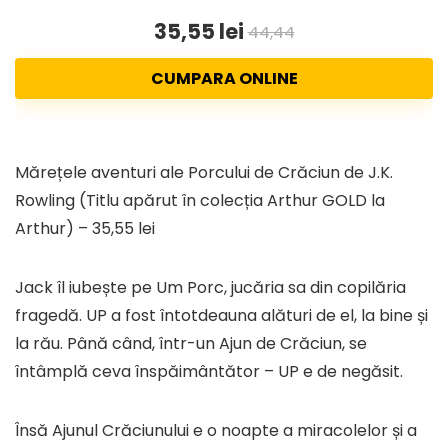
35,55 lei
44,44
CUMPARA ONLINE
Mărețele aventuri ale Porcului de Crăciun de J.K.
Rowling (Titlu apărut în colecția Arthur GOLD la
Arthur) – 35,55 lei
Jack îl iubește pe Um Porc, jucăria sa din copilăria
fragedă. UP a fost întotdeauna alături de el, la bine și
la rău. Până când, într-un Ajun de Crăciun, se
întâmplă ceva înspăimântător – UP e de negăsit.
Însă Ajunul Crăciunului e o noapte a miracolelor și a