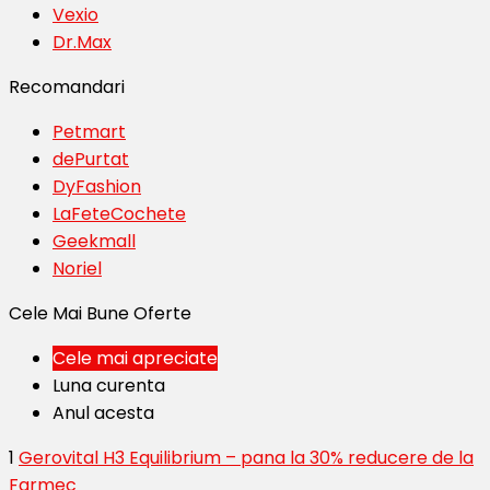
Vexio
Dr.Max
Recomandari
Petmart
dePurtat
DyFashion
LaFeteCochete
Geekmall
Noriel
Cele Mai Bune Oferte
Cele mai apreciate
Luna curenta
Anul acesta
1
Gerovital H3 Equilibrium – pana la 30% reducere de la
Farmec