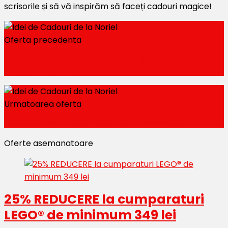
scrisorile și să vă inspirăm să faceți cadouri magice!
Oferta precedenta
Mărețele aventuri ale Porcului de Crăciun -
20% reducere
Urmatoarea oferta
"Cadourile lui Mos Nicolae" la evoMAG
Oferte asemanatoare
25% REDUCERE la cumparaturi
LEGO® de minimum 349 lei