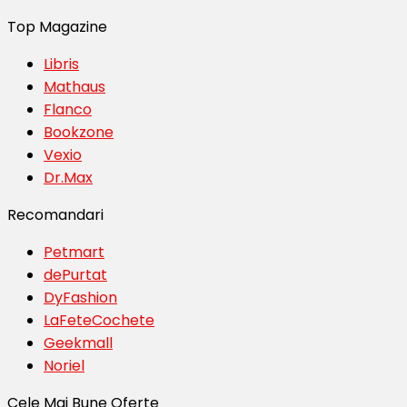
Top Magazine
Libris
Mathaus
Flanco
Bookzone
Vexio
Dr.Max
Recomandari
Petmart
dePurtat
DyFashion
LaFeteCochete
Geekmall
Noriel
Cele Mai Bune Oferte