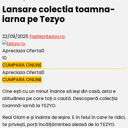
Lansare colectia toamna-
iarna pe Tezyo
22/09/2025
Fashion
tezyo.ro
Apreciaza Oferta
0
10
CUMPARA ONLINE
Apreciaza Oferta
0
CUMPARA ONLINE
Cine ești cu un minut înainte să ieși din casă, asta e
atitudinea pe care toți o caută. Descoperă colecția
toamnă-iarnă la TEZYO.
Real Glam e și înainte de ieșire. E în felul în care te ridici,
te privești, porți încălțămintea aleasă de la TEZYO.