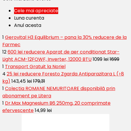
Cele mai apreciate
Luna curenta
Anul acesta
1
Gerovital H3 Equilibrium – pana la 30% reducere de la
Farmec
12
600 lei reducere Aparat de aer conditionat Star-
Light ACM-12FOWF, Inverter, 12000 BTU
1099 lei
1699
1
Transport Gratuit la Noriel
4
25 lei reducere Foresto Zgarda Antiparazitara L (>8
kg)
143,45 lei
179,31
1
Colectia ROMANE NEMURITOARE disponibilă prin
abonament pe Litera
1
Dr.Max Magnesium B6 250mg, 20 comprimate
efervescente
14,99 lei