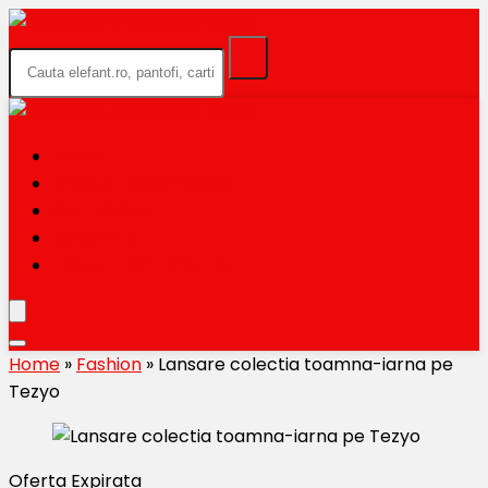
HOME
BLACK FRIDAY 2026
CATEGORII
MAGAZINE
TRIMITE OFERTA TA
Home
»
Fashion
»
Lansare colectia toamna-iarna pe
Tezyo
Oferta Expirata