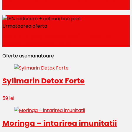
ON
Urmatoarea oferta
Vrei un Laptop MacBook Air? Fii chiar tu
cititorul norocos la Libris
Oferte asemanatoare
Sylimarin Detox Forte
59 lei
Moringa – intarirea imunitatii