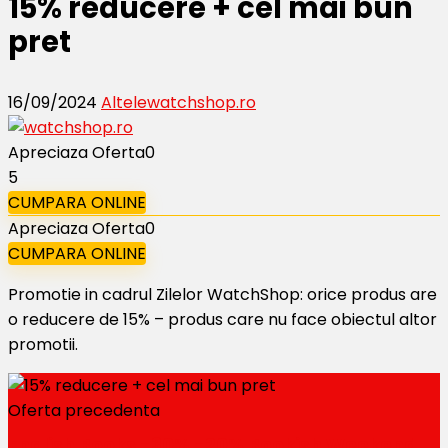
15% reducere + cel mai bun
pret
16/09/2024
Altele
watchshop.ro
Apreciaza Oferta
0
5
CUMPARA ONLINE
Apreciaza Oferta
0
CUMPARA ONLINE
Promotie in cadrul Zilelor WatchShop: orice produs are
o reducere de 15% – produs care nu face obiectul altor
promotii.
Oferta precedenta
English Books -30% -20% Bookish Weekend