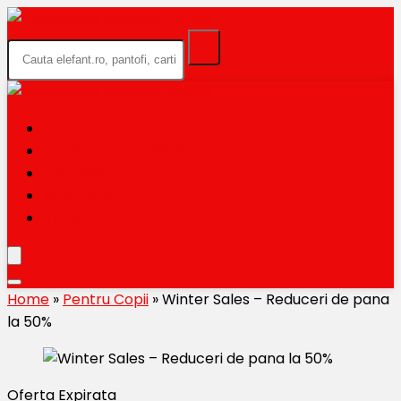
HOME
BLACK FRIDAY 2026
CATEGORII
MAGAZINE
TRIMITE OFERTA TA
Home
»
Pentru Copii
»
Winter Sales – Reduceri de pana
la 50%
Oferta Expirata