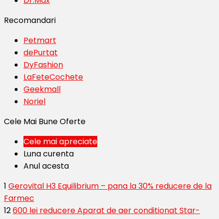
Dr.Max
Recomandari
Petmart
dePurtat
DyFashion
LaFeteCochete
Geekmall
Noriel
Cele Mai Bune Oferte
Cele mai apreciate
Luna curenta
Anul acesta
1
Gerovital H3 Equilibrium – pana la 30% reducere de la
Farmec
12
600 lei reducere Aparat de aer conditionat Star-