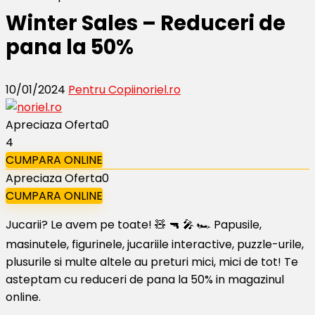
Winter Sales – Reduceri de
pana la 50%
10/01/2024
Pentru Copii
noriel.ro
Apreciaza Oferta
0
4
CUMPARA ONLINE
Apreciaza Oferta
0
CUMPARA ONLINE
Jucarii? Le avem pe toate! 🧸 🔫 🎤 🏎️ Papusile,
masinutele, figurinele, jucariile interactive, puzzle-urile,
plusurile si multe altele au preturi mici, mici de tot! Te
asteptam cu reduceri de pana la 50% in magazinul
online.