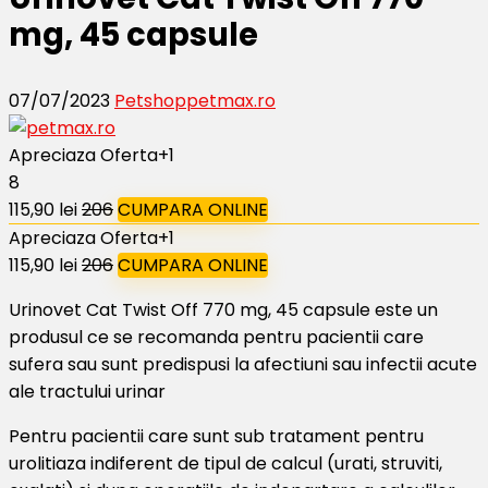
mg, 45 capsule
07/07/2023
Petshop
petmax.ro
Apreciaza Oferta
+1
8
115,90 lei
206
CUMPARA ONLINE
Apreciaza Oferta
+1
115,90 lei
206
CUMPARA ONLINE
Urinovet Cat Twist Off 770 mg, 45 capsule este un
produsul ce se recomanda pentru pacientii care
sufera sau sunt predispusi la afectiuni sau infectii acute
ale tractului urinar
Pentru pacientii care sunt sub tratament pentru
urolitiaza indiferent de tipul de calcul (urati, struviti,