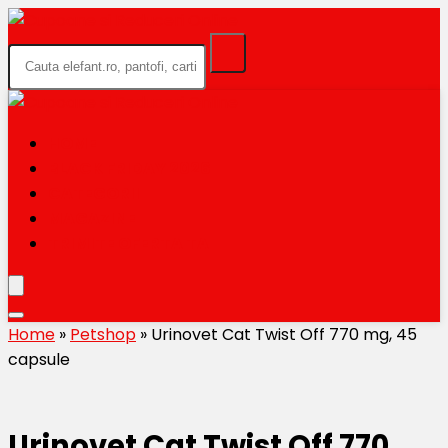
HOME
BLACK FRIDAY 2026
CATEGORII
MAGAZINE
TRIMITE OFERTA TA
Home
»
Petshop
»
Urinovet Cat Twist Off 770 mg, 45
capsule
Urinovet Cat Twist Off 770