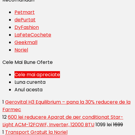
Petmart
dePurtat
DyFashion
LaFeteCochete
Geekmall
Noriel
Cele Mai Bune Oferte
Cele mai apreciate
Luna curenta
Anul acesta
1
Gerovital H3 Equilibrium – pana la 30% reducere de la
Farmec
12
600 lei reducere Aparat de aer conditionat Star-
Light ACM-12FOWF, Inverter, 12000 BTU
1099 lei
1699
1
Transport Gratuit la Noriel