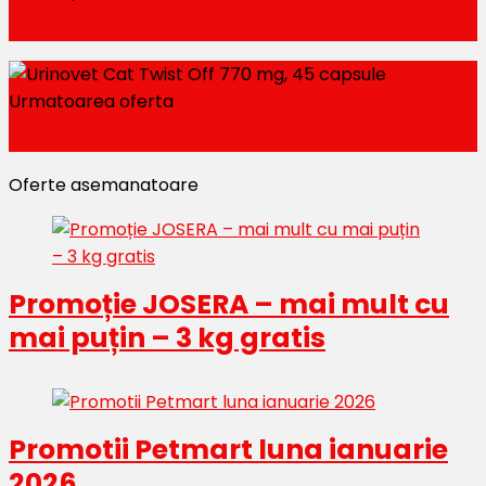
WeJoint Plus Large Breeds, 30 tablete
Urmatoarea oferta
CLOREXYDERM SPOT GEL 100ml
Oferte asemanatoare
Promoție JOSERA – mai mult cu
mai puțin – 3 kg gratis
Promotii Petmart luna ianuarie
2026