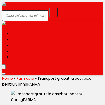
HOME
BLACK FRIDAY 2026
CATEGORII
MAGAZINE
TRIMITE OFERTA TA
Home
»
Farmacie
»
Transport gratuit la easybox,
pentru SpringFARMA