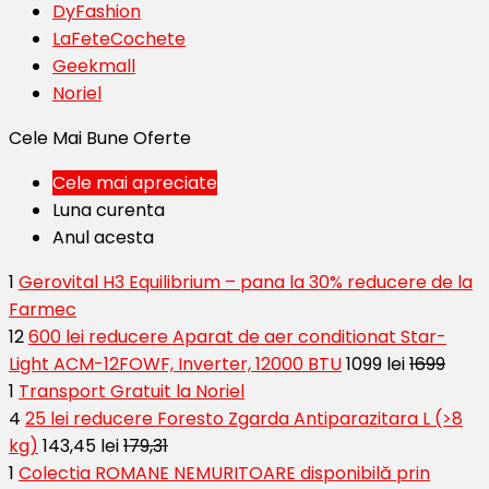
DyFashion
LaFeteCochete
Geekmall
Noriel
Cele Mai Bune Oferte
Cele mai apreciate
Luna curenta
Anul acesta
1
Gerovital H3 Equilibrium – pana la 30% reducere de la
Farmec
12
600 lei reducere Aparat de aer conditionat Star-
Light ACM-12FOWF, Inverter, 12000 BTU
1099 lei
1699
1
Transport Gratuit la Noriel
4
25 lei reducere Foresto Zgarda Antiparazitara L (>8
kg)
143,45 lei
179,31
1
Colectia ROMANE NEMURITOARE disponibilă prin