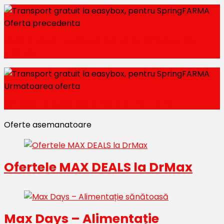
Oferta precedenta
MAX DEALS – o săptămână plină de super-
oferte
Urmatoarea oferta
CADOU Laptop MacBook Air la Libris
Oferte asemanatoare
Ofertele MAX DEALS la DrMax
Max Days – Alimentație