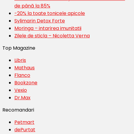
de până la 85%
-20% la toate tonicele apicole
Sylimarin Detox Forte
Moringa – intarirea imunitatii
Zilele de sticla – Nicoletta Verna
Top Magazine
Libris
Mathaus
Flanco
Bookzone
Vexio
Dr.Max
Recomandari
Petmart
dePurtat