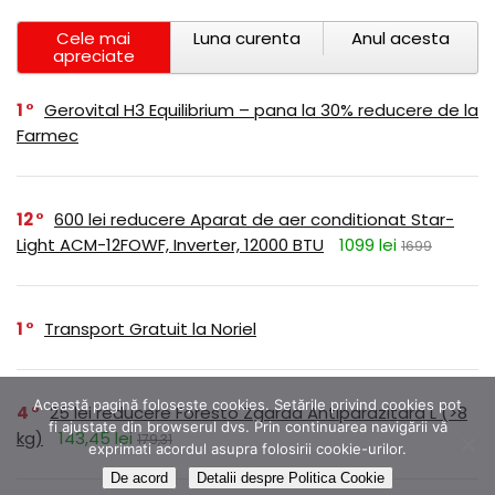
Cele mai
Luna curenta
Anul acesta
apreciate
1
Gerovital H3 Equilibrium – pana la 30% reducere de la
Farmec
12
600 lei reducere Aparat de aer conditionat Star-
Light ACM-12FOWF, Inverter, 12000 BTU
1099 lei
1699
1
Transport Gratuit la Noriel
Această pagină folosește cookies. Setările privind cookies pot
4
25 lei reducere Foresto Zgarda Antiparazitara L (>8
fi ajustate din browserul dvs. Prin continuarea navigării vă
kg)
143,45 lei
179,31
exprimati acordul asupra folosirii cookie-urilor.
De acord
Detalii despre Politica Cookie