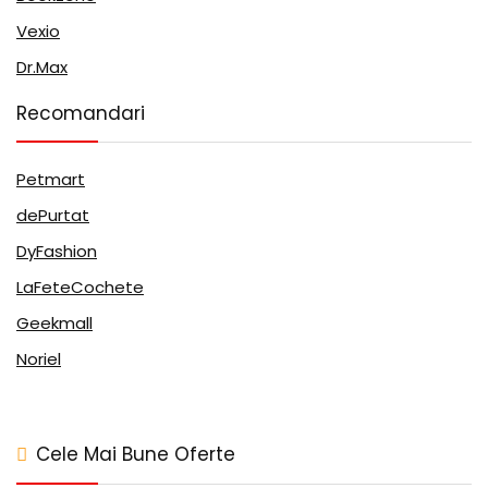
Vexio
Dr.Max
Recomandari
Petmart
dePurtat
DyFashion
LaFeteCochete
Geekmall
Noriel
Cele Mai Bune Oferte