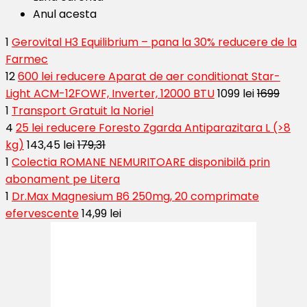
Anul acesta
1
Gerovital H3 Equilibrium – pana la 30% reducere de la
Farmec
12
600 lei reducere Aparat de aer conditionat Star-
Light ACM-12FOWF, Inverter, 12000 BTU
1099 lei
1699
1
Transport Gratuit la Noriel
4
25 lei reducere Foresto Zgarda Antiparazitara L (>8
kg)
143,45 lei
179,31
1
Colectia ROMANE NEMURITOARE disponibilă prin
abonament pe Litera
1
Dr.Max Magnesium B6 250mg, 20 comprimate
efervescente
14,99 lei