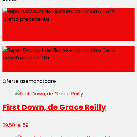
Oferta precedenta
Targul Cadourilor de Paști - Pana la -74%
reducere
Urmatoarea oferta
Cupon -20% REDUCERE la TOT - editura Libris
Oferte asemanatoare
First Down, de Grace Reilly
29,50 lei
59