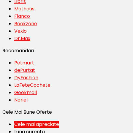
Libris
Mathaus
Flanco
Bookzone
Vexio
Dr.Max
Recomandari
Petmart
dePurtat
DyFashion
LaFeteCochete
Geekmall
Noriel
Cele Mai Bune Oferte
Cele mai apreciate
Luna curenta