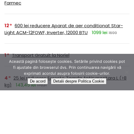
Farmec
12
600 lei reducere Aparat de aer conditionat Star-
Light ACM-12FOWF, Inverter, 12000 BTU
1099 lei
1699
1
Transport Gratuit la Noriel
Această pagină folosește cookies. Setările privind cookies pot
fi ajustate din browserul dvs. Prin continuarea navigării vă
exprimati acordul asupra folosirii cookie-urilor.
4
25 lei reducere Foresto Zgarda Antiparazitara L (>8
De acord
Detalii despre Politica Cookie
kg)
143,45 lei
179,31
1
Colectia ROMANE NEMURITOARE disponibilă prin
abonament pe Litera