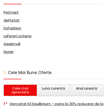
Petmart
dePurtat
DyFashion
LaFeteCochete
Geekmall
Noriel
Cele Mai Bune Oferte
Cele mai
Luna curenta
Anul acesta
apreciate
1
Gerovital H3 Equilibrium – pana la 30% reducere de la