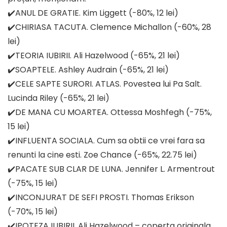
✔️ANUL DE GRATIE. Kim Liggett (-80%, 12 lei)
✔️CHIRIASA TACUTA. Clemence Michallon (-60%, 28
lei)
✔️TEORIA IUBIRII. Ali Hazelwood (-65%, 21 lei)
✔️SOAPTELE. Ashley Audrain (-65%, 21 lei)
✔️CELE SAPTE SURORI. ATLAS. Povestea lui Pa Salt.
Lucinda Riley (-65%, 21 lei)
✔️DE MANA CU MOARTEA. Ottessa Moshfegh (-75%,
15 lei)
✔️INFLUENTA SOCIALA. Cum sa obtii ce vrei fara sa
renunti la cine esti. Zoe Chance (-65%, 22.75 lei)
✔️PACATE SUB CLAR DE LUNA. Jennifer L. Armentrout
(-75%, 15 lei)
✔️INCONJURAT DE SEFI PROSTI. Thomas Erikson
(-70%, 15 lei)
✔️IPOTEZA IUBIRII. Ali Hazelwood – coperta originala