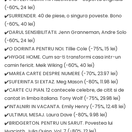
(-60%, 24 lei)
✔️SURRENDER. 40 de piese, o singura poveste. Bono
(-60%, 40 lei)
✔️DARUL SENSIBILITATII. Jenn Granneman, Andre Solo
(-60%, 24 lei)
✔️O DORINTA PENTRU NOI. Tillie Cole (-75%, 15 lei)
✔️HYGGE HOME. Cum sa-ti transformi casa intr-un
camin fericit. Meik Wiking (-60%, 40 lei)
✔️MAREA CARTE DESPRE NUMERE (-70%, 23.97 lei)
✔️SUFERINTA SI EXTAZ. Meg Mason (-80%, 11.98 lei)
✔️CARTE CU PIAN. 12 cantecele celebre, de citit si de
cantat in limba italiana. Tony Wolf (-75%, 29.98 lei)
✔️INTALNIRI IN VACANTA. Emily Henry (-75%, 12.48 lei)
✔️ULTIMUL MESAJ. Laura Dave (-80%, 9.98 lei)
✔️BRIDGERTON. PENTRU UN SARUT. Povestea lui
Hyacinth. Julia Quinn. Vol. 7 (-80%, 12 lei)