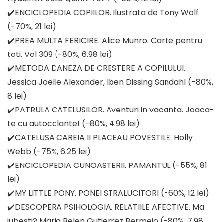
✔️ENCICLOPEDIA COPIILOR. Ilustrata de Tony Wolf
(-70%, 21 lei)
✔️PREA MULTA FERICIRE. Alice Munro. Carte pentru
toti. Vol 309 (-80%, 6.98 lei)
✔️METODA DANEZA DE CRESTERE A COPILULUI.
Jessica Joelle Alexander, Iben Dissing Sandahl (-80%,
8 lei)
✔️PATRULA CATELUSILOR. Aventuri in vacanta. Joaca-
te cu autocolante! (-80%, 4.98 lei)
✔️CATELUSA CAREIA II PLACEAU POVESTILE. Holly
Webb (-75%, 6.25 lei)
✔️ENCICLOPEDIA CUNOASTERII. PAMANTUL (-55%, 81
lei)
✔️MY LITTLE PONY. PONEI STRALUCITORI (-60%, 12 lei)
✔️DESCOPERA PSIHOLOGIA. RELATIILE AFECTIVE. Ma
iubesti? Maria Belen Gutierrez Bermejo (-80%, 7.98