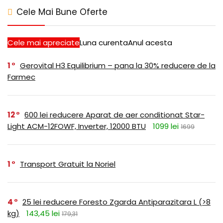
Cele Mai Bune Oferte
Cele mai apreciate
Luna curenta
Anul acesta
1
Gerovital H3 Equilibrium – pana la 30% reducere de la
Farmec
12
600 lei reducere Aparat de aer conditionat Star-
Light ACM-12FOWF, Inverter, 12000 BTU
1099 lei
1699
1
Transport Gratuit la Noriel
4
25 lei reducere Foresto Zgarda Antiparazitara L (>8
kg)
143,45 lei
179,31