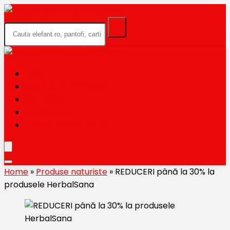
HOME
BLACK FRIDAY 2026
CATEGORII
MAGAZINE
TRIMITE OFERTA TA
Home
»
Produse naturiste
»
REDUCERI până la 30% la
produsele HerbalSana