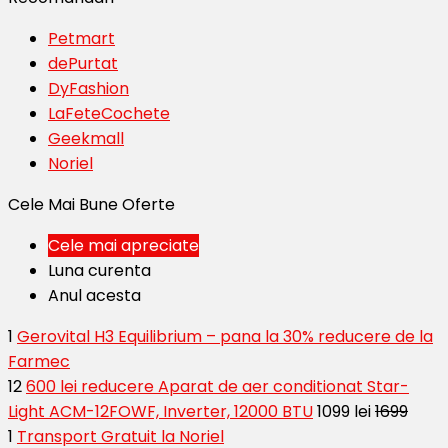
Petmart
dePurtat
DyFashion
LaFeteCochete
Geekmall
Noriel
Cele Mai Bune Oferte
Cele mai apreciate
Luna curenta
Anul acesta
1
Gerovital H3 Equilibrium – pana la 30% reducere de la
Farmec
12
600 lei reducere Aparat de aer conditionat Star-
Light ACM-12FOWF, Inverter, 12000 BTU
1099 lei
1699
1
Transport Gratuit la Noriel