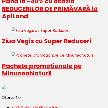
Până la -40% cu ocazia
REDUCERILOR DE PRIMĂVARĂ la
ApiLand
Ziua Vegis cu Super Reduceri
Pachete promotionale pe
MinuneaNaturii
Oferte Noi
First Down, de Grace Reilly