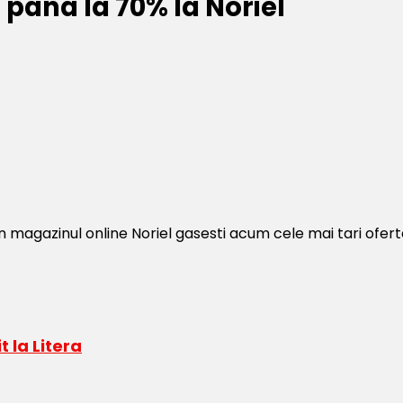
 pana la 70% la Noriel
: In magazinul online Noriel gasesti acum cele mai tari ofer
t la Litera