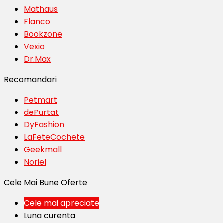
Mathaus
Flanco
Bookzone
Vexio
Dr.Max
Recomandari
Petmart
dePurtat
DyFashion
LaFeteCochete
Geekmall
Noriel
Cele Mai Bune Oferte
Cele mai apreciate
Luna curenta