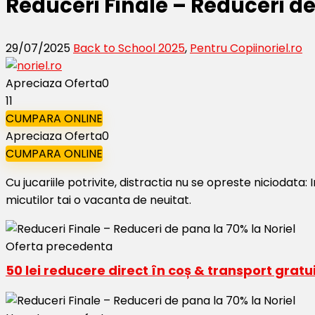
Reduceri Finale – Reduceri de
29/07/2025
Back to School 2025
,
Pentru Copii
noriel.ro
Apreciaza Oferta
0
11
CUMPARA ONLINE
Apreciaza Oferta
0
CUMPARA ONLINE
Cu jucariile potrivite, distractia nu se opreste niciodata
micutilor tai o vacanta de neuitat.
Oferta precedenta
50 lei reducere direct în coș & transport gratui