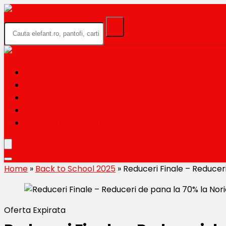
HOME
BLACK FRIDAY 2026
CATEGORII
MAGAZINE
TRIMITE OFERTA TA
Home
»
Back to School 2025
»
Reduceri Finale – Reduceri
Oferta Expirata