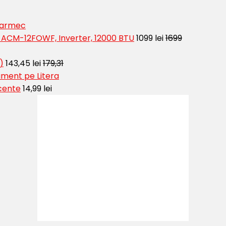
 Farmec
t ACM-12FOWF, Inverter, 12000 BTU
1099 lei
1699
)
143,45 lei
179,31
ment pe Litera
cente
14,99 lei