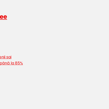
kee
nii sai
 până la 85%