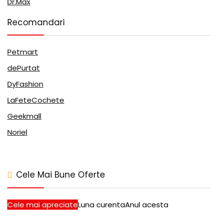
Dr.Max
Recomandari
Petmart
dePurtat
DyFashion
LaFeteCochete
Geekmall
Noriel
Cele Mai Bune Oferte
Cele mai apreciate
Luna curenta
Anul acesta