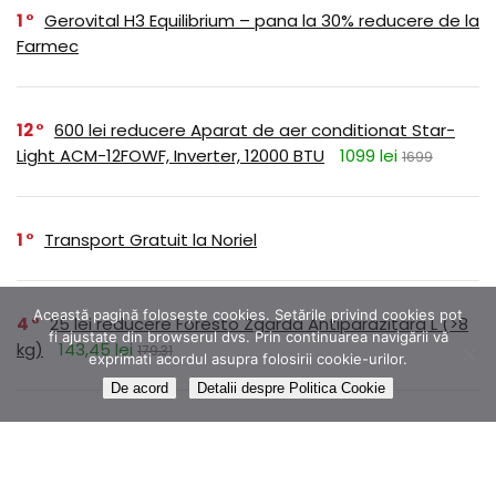
1
Gerovital H3 Equilibrium – pana la 30% reducere de la
Farmec
12
600 lei reducere Aparat de aer conditionat Star-
Light ACM-12FOWF, Inverter, 12000 BTU
1099 lei
1699
1
Transport Gratuit la Noriel
Această pagină folosește cookies. Setările privind cookies pot
4
25 lei reducere Foresto Zgarda Antiparazitara L (>8
fi ajustate din browserul dvs. Prin continuarea navigării vă
kg)
143,45 lei
179,31
exprimati acordul asupra folosirii cookie-urilor.
De acord
Detalii despre Politica Cookie
1
Colectia ROMANE NEMURITOARE disponibilă prin
abonament pe Litera