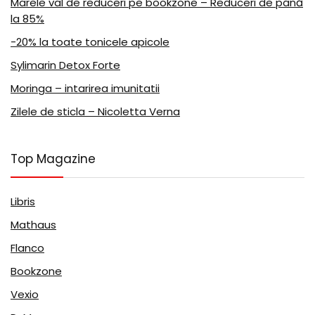
Marele val de reduceri pe bookzone – Reduceri de până
la 85%
-20% la toate tonicele apicole
Sylimarin Detox Forte
Moringa – intarirea imunitatii
Zilele de sticla – Nicoletta Verna
Top Magazine
Libris
Mathaus
Flanco
Bookzone
Vexio