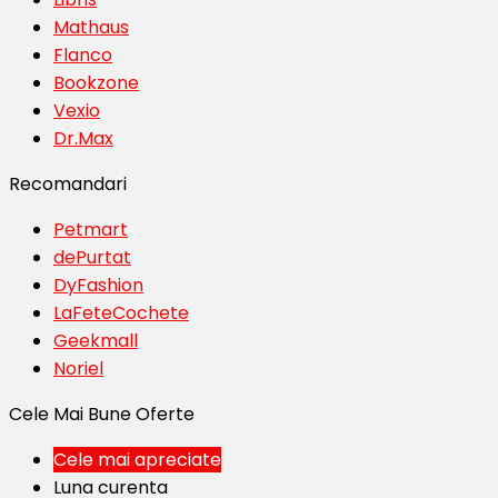
Mathaus
Flanco
Bookzone
Vexio
Dr.Max
Recomandari
Petmart
dePurtat
DyFashion
LaFeteCochete
Geekmall
Noriel
Cele Mai Bune Oferte
Cele mai apreciate
Luna curenta