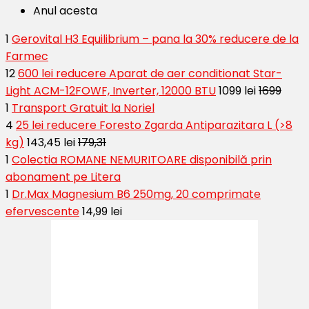
Anul acesta
1
Gerovital H3 Equilibrium – pana la 30% reducere de la
Farmec
12
600 lei reducere Aparat de aer conditionat Star-
Light ACM-12FOWF, Inverter, 12000 BTU
1099 lei
1699
1
Transport Gratuit la Noriel
4
25 lei reducere Foresto Zgarda Antiparazitara L (>8
kg)
143,45 lei
179,31
1
Colectia ROMANE NEMURITOARE disponibilă prin
abonament pe Litera
1
Dr.Max Magnesium B6 250mg, 20 comprimate
efervescente
14,99 lei