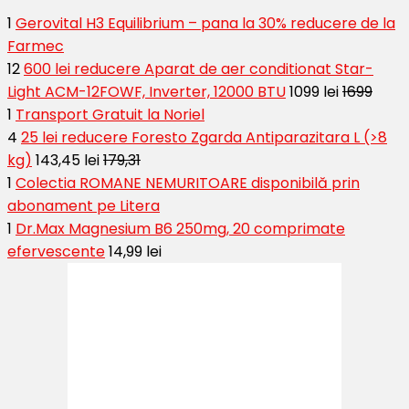
1
Gerovital H3 Equilibrium – pana la 30% reducere de la
Farmec
12
600 lei reducere Aparat de aer conditionat Star-
Light ACM-12FOWF, Inverter, 12000 BTU
1099 lei
1699
1
Transport Gratuit la Noriel
4
25 lei reducere Foresto Zgarda Antiparazitara L (>8
kg)
143,45 lei
179,31
1
Colectia ROMANE NEMURITOARE disponibilă prin
abonament pe Litera
1
Dr.Max Magnesium B6 250mg, 20 comprimate
efervescente
14,99 lei