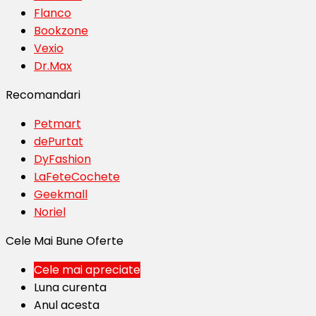
Flanco
Bookzone
Vexio
Dr.Max
Recomandari
Petmart
dePurtat
DyFashion
LaFeteCochete
Geekmall
Noriel
Cele Mai Bune Oferte
Cele mai apreciate
Luna curenta
Anul acesta