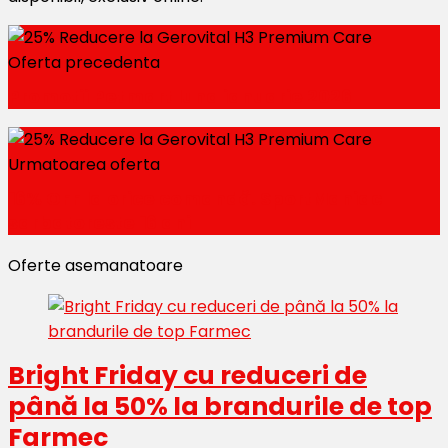
Oferta precedenta
Promotii Petmart luna ianuarie 2026
Urmatoarea oferta
16% OFF la orice comandă. SportManiac
sarbatoreste 16 ani
Oferte asemanatoare
Bright Friday cu reduceri de
până la 50% la brandurile de top
Farmec