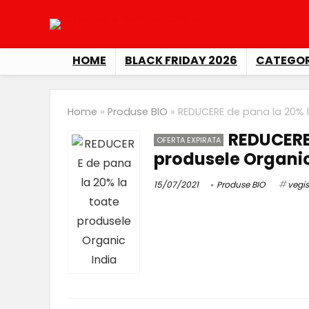
HOME
BLACK FRIDAY 2026
CATEGOR
Home
»
Produse BIO
»
REDUCERE de pana la 20% l
REDUCERE 
OFERTA EXPIRATA
produsele Organic
15/07/2021
Produse BIO
vegis