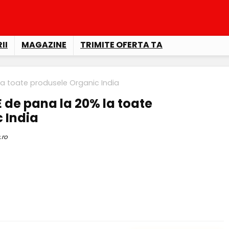
II
MAGAZINE
TRIMITE OFERTA TA
a toate produsele Organic India
de pana la 20% la toate
 India
.ro