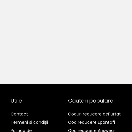
Utile
Cautari populare
Contact
Coduri reducere dePurtat
Termeni si condiții
Cod reducere Epantofi
Politica de
Cod reducere Answear