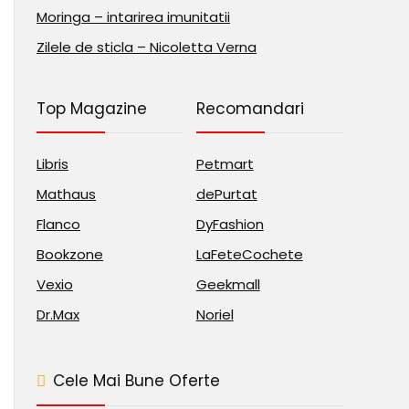
Moringa – intarirea imunitatii
Zilele de sticla – Nicoletta Verna
Top Magazine
Recomandari
Libris
Petmart
Mathaus
dePurtat
Flanco
DyFashion
Bookzone
LaFeteCochete
Vexio
Geekmall
Dr.Max
Noriel
Cele Mai Bune Oferte