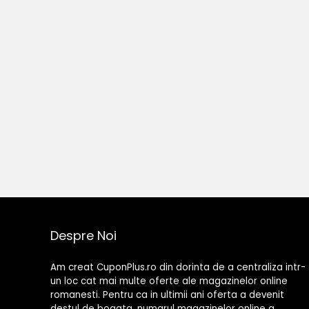
Despre Noi
Am creat CuponPlus.ro din dorinta de a centraliza intr-
un loc cat mai multe oferte ale magazinelor online
romanesti. Pentru ca in ultimii ani oferta a devenit
destul de bogata, numarul magazinelor online a