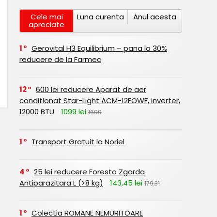
Cele mai
Luna curenta
Anul acesta
apreciate
1
Gerovital H3 Equilibrium – pana la 30%
reducere de la Farmec
12
600 lei reducere Aparat de aer
conditionat Star-Light ACM-12FOWF, Inverter,
12000 BTU
1099 lei
1699
1
Transport Gratuit la Noriel
4
25 lei reducere Foresto Zgarda
Antiparazitara L (>8 kg)
143,45 lei
179,31
1
Colectia ROMANE NEMURITOARE