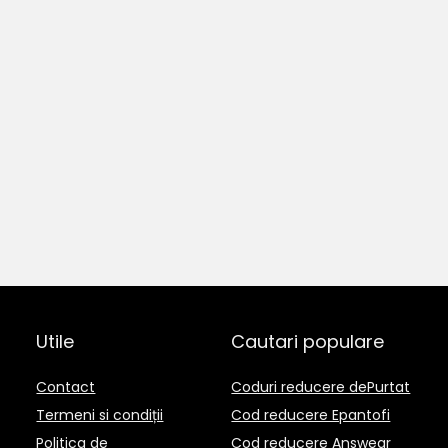
Utile
Cautari populare
Contact
Coduri reducere dePurtat
Termeni si condiții
Cod reducere Epantofi
Politica de
Cod reducere Answear