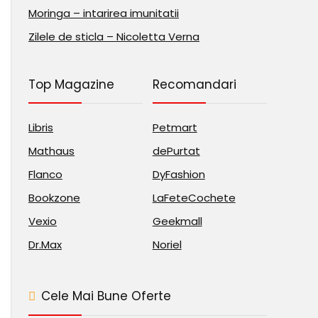
Moringa – intarirea imunitatii
Zilele de sticla – Nicoletta Verna
Top Magazine
Recomandari
Libris
Petmart
Mathaus
dePurtat
Flanco
DyFashion
Bookzone
LaFeteCochete
Vexio
Geekmall
Dr.Max
Noriel
Cele Mai Bune Oferte