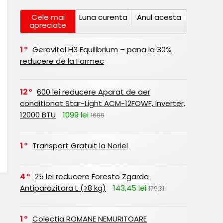
Cele mai
Luna curenta
Anul acesta
apreciate
1
Gerovital H3 Equilibrium – pana la 30%
reducere de la Farmec
12
600 lei reducere Aparat de aer
conditionat Star-Light ACM-12FOWF, Inverter,
12000 BTU
1099 lei
1699
1
Transport Gratuit la Noriel
4
25 lei reducere Foresto Zgarda
Antiparazitara L (>8 kg)
143,45 lei
179,31
1
Colectia ROMANE NEMURITOARE