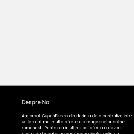
Despre Noi
Am creat CuponPlus.ro din dorinta de a centraliza intr-
un loc cat mai multe oferte ale magazinelor online
romanesti. Pentru ca in ultimii ani oferta a devenit
destul de bogata, numarul magazinelor online a