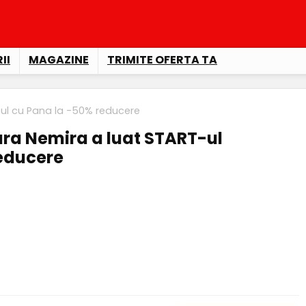
II
MAGAZINE
TRIMITE OFERTA TA
ul cu Pana la -50% reducere
a Nemira a luat START-ul
reducere