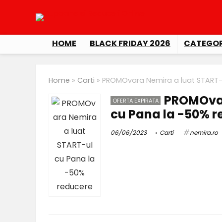
HOME
BLACK FRIDAY 2026
CATEGOR
Home
»
Carti
»
PROMOvara Nemira a luat START-
PROMOvar
OFERTA EXPIRATA
cu Pana la -50% 
06/06/2023
Carti
nemira.ro