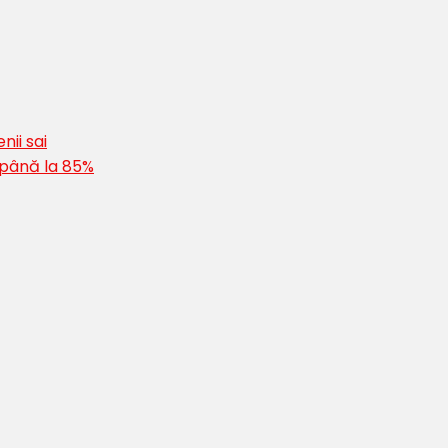
nii sai
 până la 85%