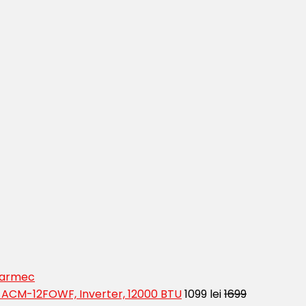
 Farmec
t ACM-12FOWF, Inverter, 12000 BTU
1099 lei
1699