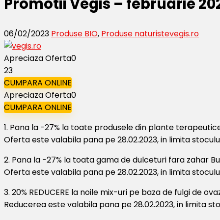
Promotii Vegis – februarie 20
06/02/2023
Produse BIO
,
Produse naturiste
vegis.ro
Apreciaza Oferta
0
23
CUMPARA ONLINE
Apreciaza Oferta
0
CUMPARA ONLINE
1. Pana la -27% la toate produsele din plante terapeutice
Oferta este valabila pana pe 28.02.2023, in limita stocului
2. Pana la -27% la toata gama de dulceturi fara zahar Bu
Oferta este valabila pana pe 28.02.2023, in limita stocului
3. 20% REDUCERE la noile mix-uri pe baza de fulgi de ovaz f
Reducerea este valabila pana pe 28.02.2023, in limita sto