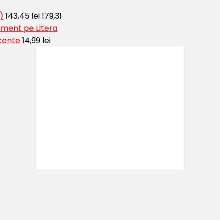
)
143,45 lei
179,31
ment pe Litera
cente
14,99 lei