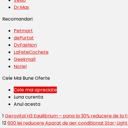
Vexio
Dr.Max
Recomandari
Petmart
dePurtat
DyFashion
LaFeteCochete
Geekmall
Noriel
Cele Mai Bune Oferte
Cele mai apreciate
Luna curenta
Anul acesta
1
Gerovital H3 Equilibrium – pana la 30% reducere de la
12
600 lei reducere Aparat de aer conditionat Star-Ligh