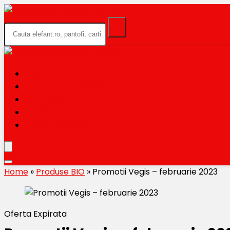
HOME
BLACK FRIDAY 2026
CATEGORII
MAGAZINE
TRIMITE OFERTA TA
Home
»
Produse BIO
»
Promotii Vegis – februarie 2023
Oferta Expirata