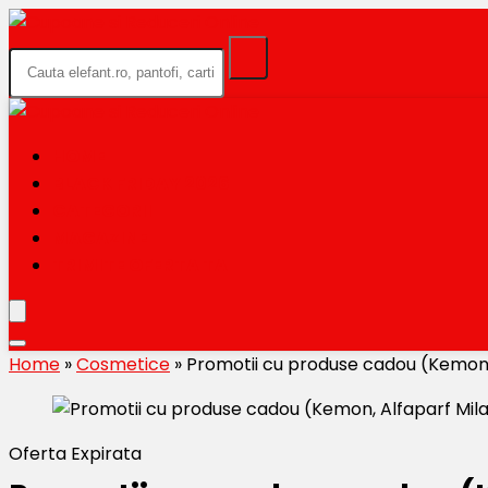
HOME
BLACK FRIDAY 2026
CATEGORII
MAGAZINE
TRIMITE OFERTA TA
Home
»
Cosmetice
»
Promotii cu produse cadou (Kemon,
Oferta Expirata