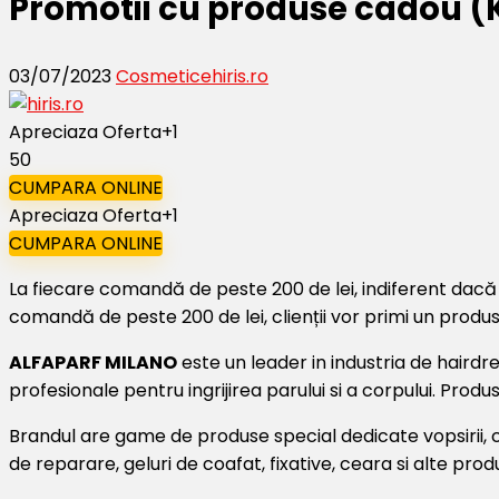
Promotii cu produse cadou (
03/07/2023
Cosmetice
hiris.ro
Apreciaza Oferta
+1
50
CUMPARA ONLINE
Apreciaza Oferta
+1
CUMPARA ONLINE
La fiecare comandă de peste 200 de lei, indiferent dacă
comandă de peste 200 de lei, clienții vor primi un produs 
ALFAPARF MILANO
este un leader in industria de hairdre
profesionale pentru ingrijirea parului si a corpului. Produ
Brandul are game de produse special dedicate vopsirii, col
de reparare, geluri de coafat, fixative, ceara si alte pro