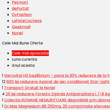
Petmart
dePurtat
DyFashion
LaFeteCochete
Geekmall
Noriel
Cele Mai Bune Oferte
Cele mai apreciate
Luna curenta
Anul acesta
1
Gerovital H3 Equilibrium – pana la 30% reducere de la
12
600 lei reducere Aparat de aer conditionat Star-Ligh
1
Transport Gratuit la Noriel
4
25 lei reducere Foresto Zgarda Antiparazitara L (>8 kg
1
Colectia ROMANE NEMURITOARE disponibilă prin abona
1
Dr.Max Magnesium B6 250mg, 20 comprimate eferves