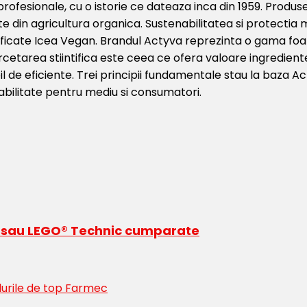
ofesionale, cu o istorie ce dateaza inca din 1959. Produse
 din agricultura organica. Sustenabilitatea si protectia 
ificate Icea Vegan. Brandul Actyva reprezinta o gama foa
 cercetarea stiintifica este ceea ce ofera valoare ingredient
l de eficiente. Trei principii fundamentale stau la baza Act
abilitate pentru mediu si consumatori.
ds sau LEGO® Technic cumparate