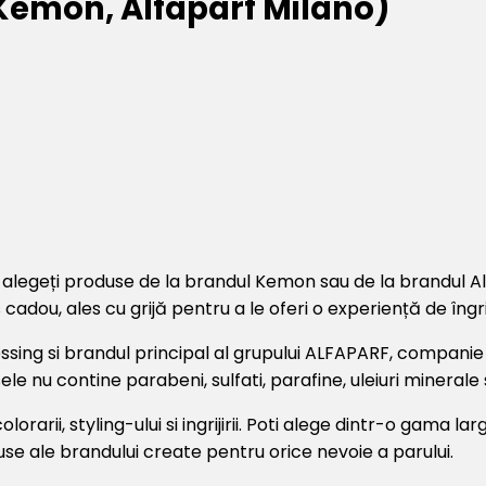
Kemon, Alfaparf Milano)
 alegeți produse de la brandul Kemon sau de la brandul Al
cadou, ales cu grijă pentru a le oferi o experiență de îngri
ssing si brandul principal al grupului ALFAPARF, companie m
sele nu contine parabeni, sulfati, parafine, uleiuri minerale
orarii, styling-ului si ingrijirii. Poti alege dintr-o gama
duse ale brandului create pentru orice nevoie a parului.