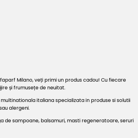
faparf Milano, veți primi un produs cadou! Cu fiecare
jire și frumusețe de neuitat.
ultinationala italiana specializata in produse si solutii
 sau alergeni.
 larga de sampoane, balsamuri, masti regeneratoare, seruri