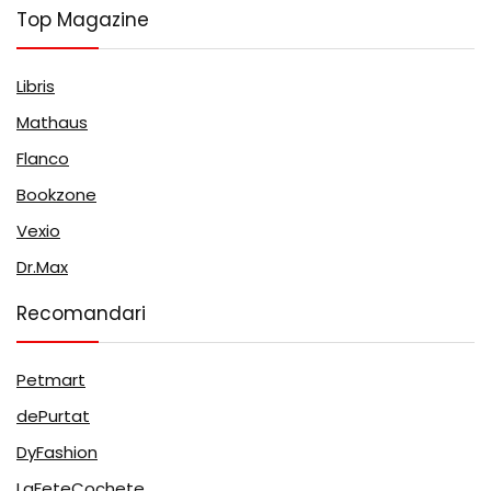
Top Magazine
Libris
Mathaus
Flanco
Bookzone
Vexio
Dr.Max
Recomandari
Petmart
dePurtat
DyFashion
LaFeteCochete