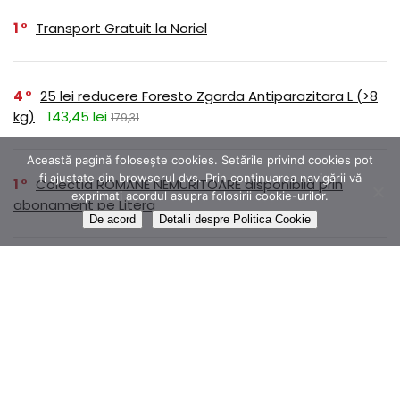
1
Transport Gratuit la Noriel
4
25 lei reducere Foresto Zgarda Antiparazitara L (>8
kg)
143,45 lei
179,31
Această pagină folosește cookies. Setările privind cookies pot
fi ajustate din browserul dvs. Prin continuarea navigării vă
1
Colectia ROMANE NEMURITOARE disponibilă prin
exprimati acordul asupra folosirii cookie-urilor.
abonament pe Litera
De acord
Detalii despre Politica Cookie
1
Dr.Max Magnesium B6 250mg, 20 comprimate
efervescente
14,99 lei