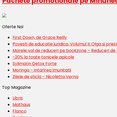
Pachete promotionale pe Minune
Oferte Noi
First Down, de Grace Reilly
Povesti de educatie juridica. Volumul II: Olga si priete
Marele val de reduceri pe bookzone – Reduceri de
-20% la toate tonicele apicole
Sylimarin Detox Forte
Moringa – intarirea imunitatii
Zilele de sticla – Nicoletta Verna
Top Magazine
Libris
Mathaus
Flanco