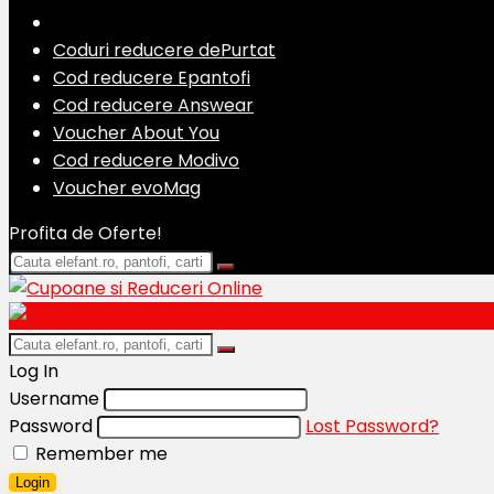
Coduri reducere dePurtat
Cod reducere Epantofi
Cod reducere Answear
Voucher About You
Cod reducere Modivo
Voucher evoMag
Profita de Oferte!
Log In
Username
Password
Lost Password?
Remember me
Login