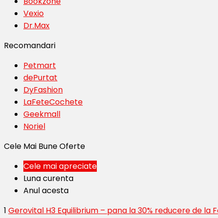
Bookzone
Vexio
Dr.Max
Recomandari
Petmart
dePurtat
DyFashion
LaFeteCochete
Geekmall
Noriel
Cele Mai Bune Oferte
Cele mai apreciate
Luna curenta
Anul acesta
1
Gerovital H3 Equilibrium – pana la 30% reducere de la