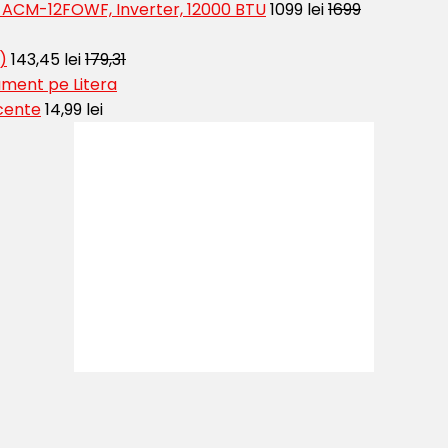
t ACM-12FOWF, Inverter, 12000 BTU
1099 lei
1699
)
143,45 lei
179,31
ment pe Litera
cente
14,99 lei