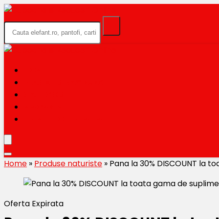
HOME
BLACK FRIDAY 2026
CATEGORII
MAGAZINE
TRIMITE OFERTA TA
Home
»
Produse naturiste
»
Pana la 30% DISCOUNT la to
Oferta Expirata