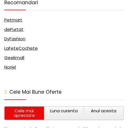
Recomandari
Petmart
dePurtat
DyFashion
LaFeteCochete
Geekmall
Noriel
Cele Mai Bune Oferte
Cele mai
Luna curenta
Anul acesta
apreciate