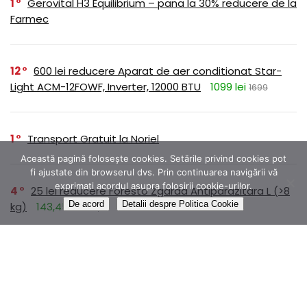
1
Gerovital H3 Equilibrium – pana la 30% reducere de la
Farmec
12
600 lei reducere Aparat de aer conditionat Star-
Light ACM-12FOWF, Inverter, 12000 BTU
1099 lei
1699
1
Transport Gratuit la Noriel
Această pagină folosește cookies. Setările privind cookies pot
fi ajustate din browserul dvs. Prin continuarea navigării vă
exprimati acordul asupra folosirii cookie-urilor.
4
25 lei reducere Foresto Zgarda Antiparazitara L (>8
De acord
Detalii despre Politica Cookie
kg)
143,45 lei
179,31
1
Colectia ROMANE NEMURITOARE disponibilă prin
abonament pe Litera