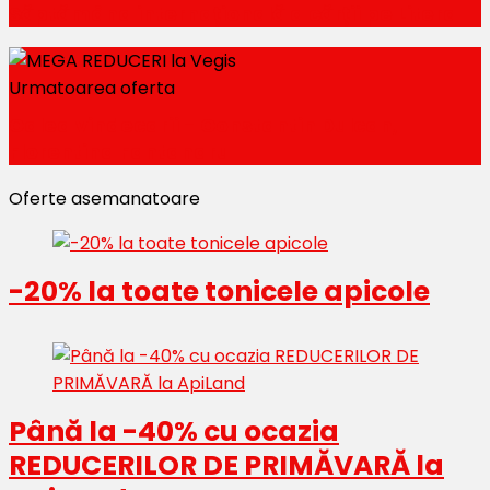
Săptămâna internațională a cărții pe Litera
Urmatoarea oferta
Calea vindecarii - Constantin Dulcan,
Florentina Fantanaru
Oferte asemanatoare
-20% la toate tonicele apicole
Până la -40% cu ocazia
REDUCERILOR DE PRIMĂVARĂ la