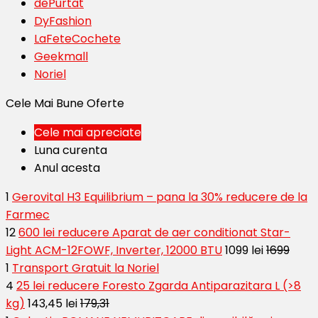
dePurtat
DyFashion
LaFeteCochete
Geekmall
Noriel
Cele Mai Bune Oferte
Cele mai apreciate
Luna curenta
Anul acesta
1
Gerovital H3 Equilibrium – pana la 30% reducere de la
Farmec
12
600 lei reducere Aparat de aer conditionat Star-
Light ACM-12FOWF, Inverter, 12000 BTU
1099 lei
1699
1
Transport Gratuit la Noriel
4
25 lei reducere Foresto Zgarda Antiparazitara L (>8
kg)
143,45 lei
179,31