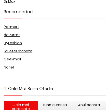
Dr.Max
Recomandari
Petmart
dePurtat
DyFashion
LaFeteCochete
Geekmall
Noriel
Cele Mai Bune Oferte
Cele mai
Luna curenta
Anul acesta
apreciate