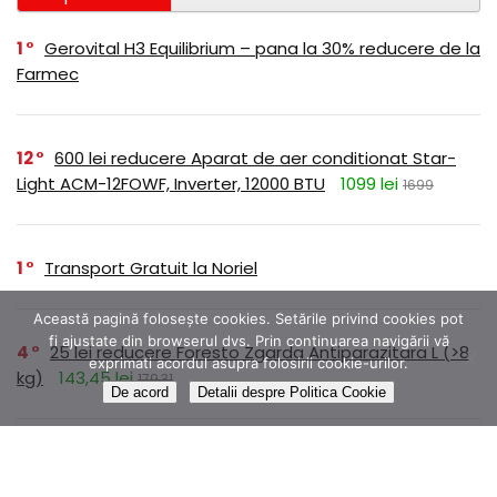
1
Gerovital H3 Equilibrium – pana la 30% reducere de la
Farmec
12
600 lei reducere Aparat de aer conditionat Star-
Light ACM-12FOWF, Inverter, 12000 BTU
1099 lei
1699
1
Transport Gratuit la Noriel
Această pagină folosește cookies. Setările privind cookies pot
fi ajustate din browserul dvs. Prin continuarea navigării vă
4
25 lei reducere Foresto Zgarda Antiparazitara L (>8
exprimati acordul asupra folosirii cookie-urilor.
kg)
143,45 lei
179,31
De acord
Detalii despre Politica Cookie
1
Colectia ROMANE NEMURITOARE disponibilă prin
abonament pe Litera