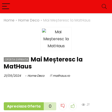
Home
»
Home Deco
»
Mai Meșteresc la MatHaus
Mai Meșteresc la
OFERTA EXPIRATA
MatHaus
21/05/2024
Home Deco
mathaus.ro
21
0
Apreciaza Oferta