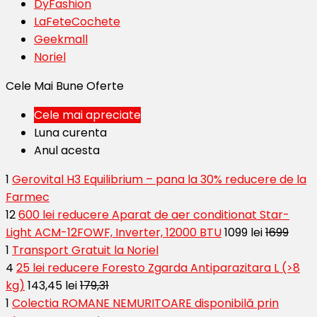
DyFashion
LaFeteCochete
Geekmall
Noriel
Cele Mai Bune Oferte
Cele mai apreciate
Luna curenta
Anul acesta
1
Gerovital H3 Equilibrium – pana la 30% reducere de la
Farmec
12
600 lei reducere Aparat de aer conditionat Star-
Light ACM-12FOWF, Inverter, 12000 BTU
1099 lei
1699
1
Transport Gratuit la Noriel
4
25 lei reducere Foresto Zgarda Antiparazitara L (>8
kg)
143,45 lei
179,31
1
Colectia ROMANE NEMURITOARE disponibilă prin