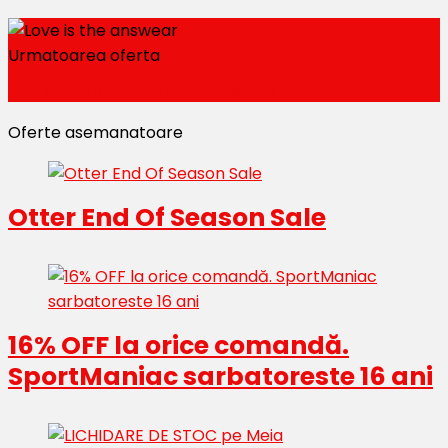
Urmatoarea oferta
Promotii accesorii retelistica
Oferte asemanatoare
Otter End Of Season Sale
16% OFF la orice comandă.
SportManiac sarbatoreste 16 ani