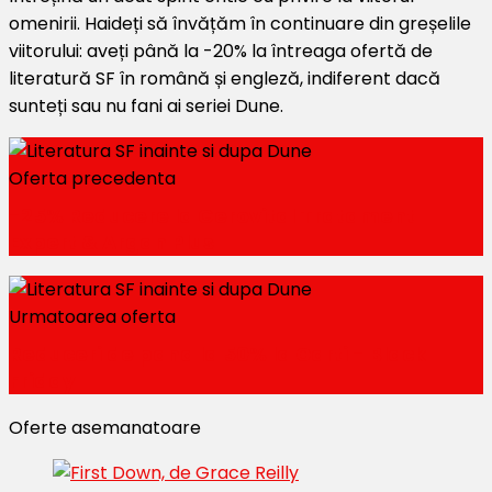
omenirii. Haideți să învățăm în continuare din greșelile
viitorului: aveți până la -20% la întreaga ofertă de
literatură SF în română și engleză, indiferent dacă
sunteți sau nu fani ai seriei Dune.
Oferta precedenta
-25% Reducere la Gerovital Tratament
Expert & Argan Plus
Urmatoarea oferta
Reduceri de pana la 50% la Carti - Black
Friday
Oferte asemanatoare