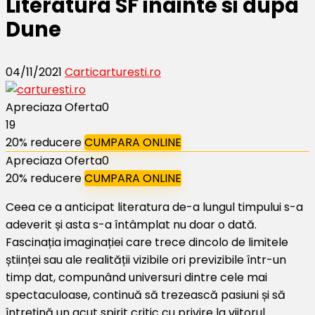
Literatura SF inainte si dupa
Dune
04/11/2021
Carti
carturesti.ro
Apreciaza Oferta
0
19
20% reducere
CUMPARA ONLINE
Apreciaza Oferta
0
20% reducere
CUMPARA ONLINE
Ceea ce a anticipat literatura de-a lungul timpului s-a
adeverit și asta s-a întâmplat nu doar o dată.
Fascinația imaginației care trece dincolo de limitele
științei sau ale realității vizibile ori previzibile într-un
timp dat, compunând universuri dintre cele mai
spectaculoase, continuă să trezească pasiuni și să
întrețină un acut spirit critic cu privire la viitorul