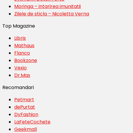
Moringa – intarirea imunitatii
Zilele de sticla – Nicoletta Verna
Top Magazine
Libris
Mathaus
Flanco
Bookzone
Vexio
Dr.Max
Recomandari
Petmart
dePurtat
DyFashion
LaFeteCochete
Geekmall