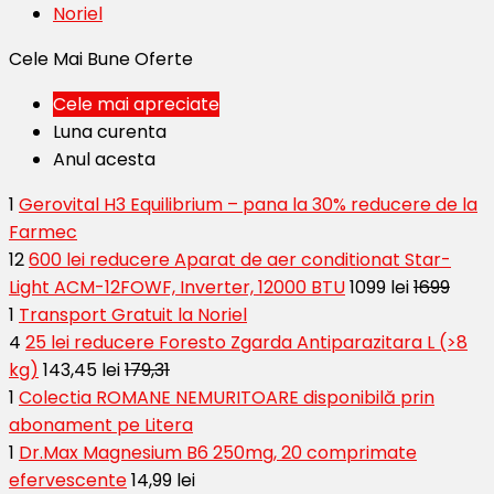
Noriel
Cele Mai Bune Oferte
Cele mai apreciate
Luna curenta
Anul acesta
1
Gerovital H3 Equilibrium – pana la 30% reducere de la
Farmec
12
600 lei reducere Aparat de aer conditionat Star-
Light ACM-12FOWF, Inverter, 12000 BTU
1099 lei
1699
1
Transport Gratuit la Noriel
4
25 lei reducere Foresto Zgarda Antiparazitara L (>8
kg)
143,45 lei
179,31
1
Colectia ROMANE NEMURITOARE disponibilă prin
abonament pe Litera
1
Dr.Max Magnesium B6 250mg, 20 comprimate
efervescente
14,99 lei