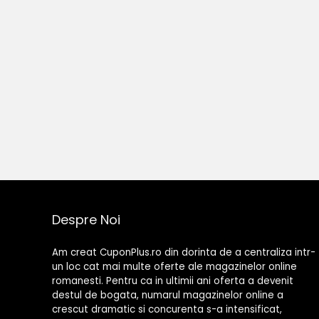
Despre Noi
Am creat CuponPlus.ro din dorinta de a centraliza intr-
un loc cat mai multe oferte ale magazinelor online
romanesti. Pentru ca in ultimii ani oferta a devenit
destul de bogata, numarul magazinelor online a
crescut dramatic si concurenta s-a intensificat,