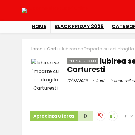
HOME
BLACK FRIDAY 2026
CATEGOR
Home
»
Carti
»
Iubirea se împarte cu cei dragi la
Iubirea s
OFERTA EXPIRATA
Carturesti
17/02/2026
Carti
carturesti.ro
0
Apreciaza Oferta
12