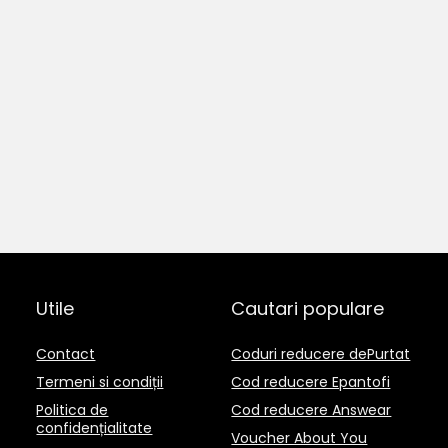
Utile
Cautari populare
Contact
Coduri reducere dePurtat
Termeni si condiții
Cod reducere Epantofi
Politica de
Cod reducere Answear
confidențialitate
Voucher About You