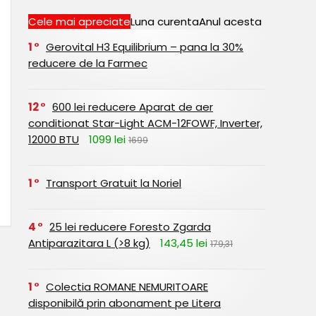
Cele mai apreciate
Luna curenta
Anul acesta
1
Gerovital H3 Equilibrium – pana la 30%
reducere de la Farmec
12
600 lei reducere Aparat de aer
conditionat Star-Light ACM-12FOWF, Inverter,
12000 BTU
1099 lei
1699
1
Transport Gratuit la Noriel
4
25 lei reducere Foresto Zgarda
Antiparazitara L (>8 kg)
143,45 lei
179,31
1
Colectia ROMANE NEMURITOARE
disponibilă prin abonament pe Litera