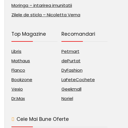
Moringa – intarirea imunitatii
Zilele de sticla – Nicoletta Verna
Top Magazine
Recomandari
Libris
Petmart
Mathaus
dePurtat
Flanco
DyFashion
Bookzone
LaFeteCochete
Vexio
Geekmall
Dr.Max
Noriel
Cele Mai Bune Oferte