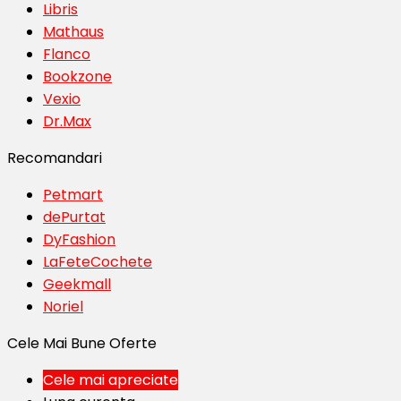
Libris
Mathaus
Flanco
Bookzone
Vexio
Dr.Max
Recomandari
Petmart
dePurtat
DyFashion
LaFeteCochete
Geekmall
Noriel
Cele Mai Bune Oferte
Cele mai apreciate