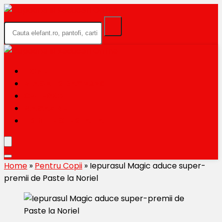
HOME
BLACK FRIDAY 2026
CATEGORII
MAGAZINE
TRIMITE OFERTA TA
Home
»
Pentru Copii
»
Iepurasul Magic aduce super-
premii de Paste la Noriel