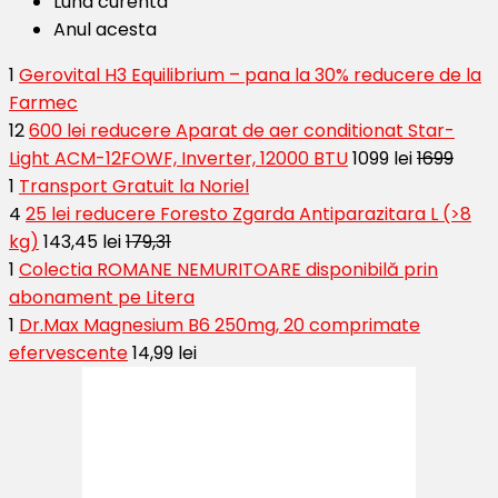
Luna curenta
Anul acesta
1
Gerovital H3 Equilibrium – pana la 30% reducere de la
Farmec
12
600 lei reducere Aparat de aer conditionat Star-
Light ACM-12FOWF, Inverter, 12000 BTU
1099 lei
1699
1
Transport Gratuit la Noriel
4
25 lei reducere Foresto Zgarda Antiparazitara L (>8
kg)
143,45 lei
179,31
1
Colectia ROMANE NEMURITOARE disponibilă prin
abonament pe Litera
1
Dr.Max Magnesium B6 250mg, 20 comprimate
efervescente
14,99 lei